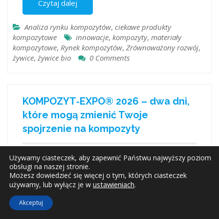
Czytaj dalej
Analiza rynku kompozytów
,
ciekawe produkty
kompozytowe
innowacje
,
kompozyty
,
materiały
kompozytowe
,
Rynek kompozytów
,
Zrównoważony rozwój
,
żywice
,
żywice bio
0 Comments
KOMPOZYT‑EXPO® 2026 – dwa dni,
które mogą zmienić Twoje
spojrzenie na kompozyty
12 kwietnia 2026
Wiktoria Borowicz
Używamy ciasteczek, aby zapewnić Państwu najwyższy poziom
obsługi na naszej stronie.
Możesz dowiedzieć się więcej o tym, których ciasteczek
ustawieniach
.
używamy, lub wyłącz je w
Akceptuj