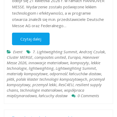
odbył się 21 kwietnia 2026 r. w ramach HANNOVER
MESSE. Wydarzenie zostało poświęcone lekkim
technologiom i efektywności, a w programie
otwarcia znaleźli się m.in. przedstawiciele Deutsche
Messe AG oraz Federalnego…
Czytaj dalej
Event
7. Lightweighting Summit
,
Andrzej Czulak
,
Cluster MERGE
,
composites united
,
Europa
,
Hannover
Messe 2026
,
innowacje materiałowe
,
kompozyty
,
lekkie
technologie
,
lightweighting
,
Lightweighting Summit
,
materiały kompozytowe
,
odporność łańcuchów dostaw
,
pktk
,
polski klaster technologii kompozytowych
,
przemysł
kompozytowy
,
przemysł lekki
,
ResC4EU
,
resilient supply
chains
,
technologie materiałowe
,
współpraca
międzynarodowa
,
łańcuchy dostaw
0 Comments