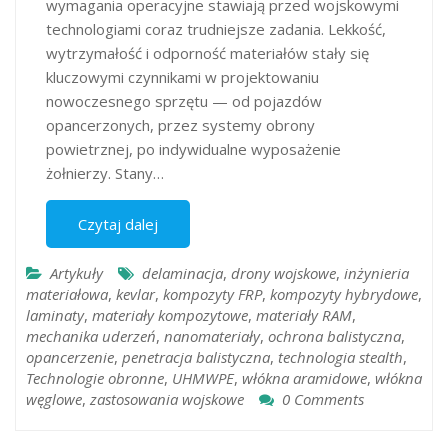
wymagania operacyjne stawiają przed wojskowymi
technologiami coraz trudniejsze zadania. Lekkość,
wytrzymałość i odporność materiałów stały się
kluczowymi czynnikami w projektowaniu
nowoczesnego sprzętu — od pojazdów
opancerzonych, przez systemy obrony
powietrznej, po indywidualne wyposażenie
żołnierzy. Stany…
Czytaj dalej
Artykuły
delaminacja
,
drony wojskowe
,
inżynieria
materiałowa
,
kevlar
,
kompozyty FRP
,
kompozyty hybrydowe
,
laminaty
,
materiały kompozytowe
,
materiały RAM
,
mechanika uderzeń
,
nanomateriały
,
ochrona balistyczna
,
opancerzenie
,
penetracja balistyczna
,
technologia stealth
,
Technologie obronne
,
UHMWPE
,
włókna aramidowe
,
włókna
węglowe
,
zastosowania wojskowe
0 Comments