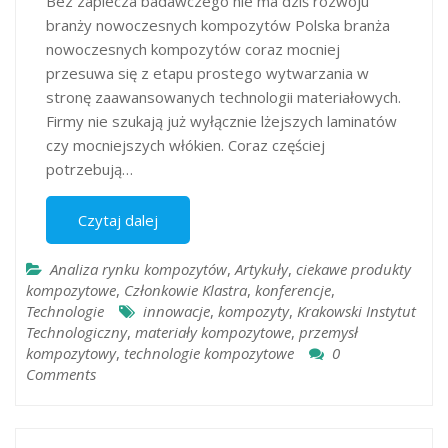
Bez zaplecza badawczego nie ma dziś rozwoju
branży nowoczesnych kompozytów Polska branża
nowoczesnych kompozytów coraz mocniej
przesuwa się z etapu prostego wytwarzania w
stronę zaawansowanych technologii materiałowych.
Firmy nie szukają już wyłącznie lżejszych laminatów
czy mocniejszych włókien. Coraz częściej
potrzebują…
Czytaj dalej
Analiza rynku kompozytów
,
Artykuły
,
ciekawe produkty
kompozytowe
,
Członkowie Klastra
,
konferencje
,
Technologie
innowacje
,
kompozyty
,
Krakowski Instytut
Technologiczny
,
materiały kompozytowe
,
przemysł
kompozytowy
,
technologie kompozytowe
0
Comments