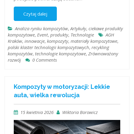
Czytaj dalej
Analiza rynku kompozytów
,
Artykuły
,
ciekawe produkty
kompozytowe
,
Event
,
produkty
,
Technologie
AGH
Kraków
,
innowacje
,
kompozyty
,
materiały kompozytowe
,
polski klaster technologii kompozytowych
,
recykling
kompozytów
,
technologie kompozytowe
,
Zrównoważony
rozwój
0 Comments
Kompozyty w motoryzacji: Lekkie
auta, wielka rewolucja
15 kwietnia 2026
Wiktoria Borowicz