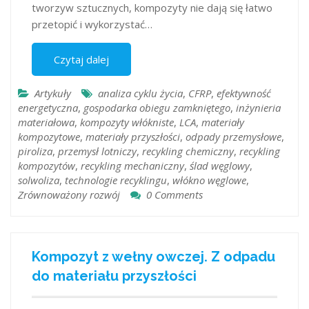
tworzyw sztucznych, kompozyty nie dają się łatwo
przetopić i wykorzystać…
Czytaj dalej
Artykuły
analiza cyklu życia
,
CFRP
,
efektywność
energetyczna
,
gospodarka obiegu zamkniętego
,
inżynieria
materiałowa
,
kompozyty włókniste
,
LCA
,
materiały
kompozytowe
,
materiały przyszłości
,
odpady przemysłowe
,
piroliza
,
przemysł lotniczy
,
recykling chemiczny
,
recykling
kompozytów
,
recykling mechaniczny
,
ślad węglowy
,
solwoliza
,
technologie recyklingu
,
włókno węglowe
,
Zrównoważony rozwój
0 Comments
Kompozyt z wełny owczej. Z odpadu
do materiału przyszłości