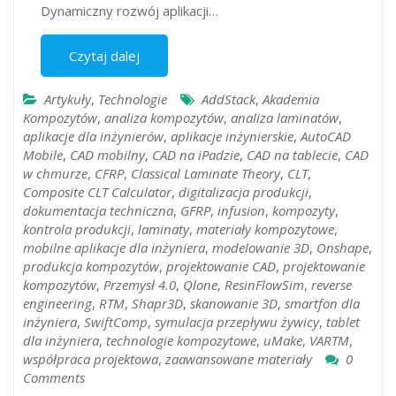
Dynamiczny rozwój aplikacji…
Czytaj dalej
Artykuły
,
Technologie
AddStack
,
Akademia
Kompozytów
,
analiza kompozytów
,
analiza laminatów
,
aplikacje dla inżynierów
,
aplikacje inżynierskie
,
AutoCAD
Mobile
,
CAD mobilny
,
CAD na iPadzie
,
CAD na tablecie
,
CAD
w chmurze
,
CFRP
,
Classical Laminate Theory
,
CLT
,
Composite CLT Calculator
,
digitalizacja produkcji
,
dokumentacja techniczna
,
GFRP
,
infusion
,
kompozyty
,
kontrola produkcji
,
laminaty
,
materiały kompozytowe
,
mobilne aplikacje dla inżyniera
,
modelowanie 3D
,
Onshape
,
produkcja kompozytów
,
projektowanie CAD
,
projektowanie
kompozytów
,
Przemysł 4.0
,
Qlone
,
ResinFlowSim
,
reverse
engineering
,
RTM
,
Shapr3D
,
skanowanie 3D
,
smartfon dla
inżyniera
,
SwiftComp
,
symulacja przepływu żywicy
,
tablet
dla inżyniera
,
technologie kompozytowe
,
uMake
,
VARTM
,
współpraca projektowa
,
zaawansowane materiały
0
Comments