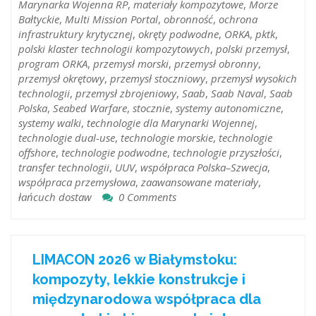
Marynarka Wojenna RP
,
materiały kompozytowe
,
Morze
Bałtyckie
,
Multi Mission Portal
,
obronność
,
ochrona
infrastruktury krytycznej
,
okręty podwodne
,
ORKA
,
pktk
,
polski klaster technologii kompozytowych
,
polski przemysł
,
program ORKA
,
przemysł morski
,
przemysł obronny
,
przemysł okrętowy
,
przemysł stoczniowy
,
przemysł wysokich
technologii
,
przemysł zbrojeniowy
,
Saab
,
Saab Naval
,
Saab
Polska
,
Seabed Warfare
,
stocznie
,
systemy autonomiczne
,
systemy walki
,
technologie dla Marynarki Wojennej
,
technologie dual-use
,
technologie morskie
,
technologie
offshore
,
technologie podwodne
,
technologie przyszłości
,
transfer technologii
,
UUV
,
współpraca Polska–Szwecja
,
współpraca przemysłowa
,
zaawansowane materiały
,
łańcuch dostaw
0 Comments
LIMACON 2026 w Białymstoku:
kompozyty, lekkie konstrukcje i
międzynarodowa współpraca dla