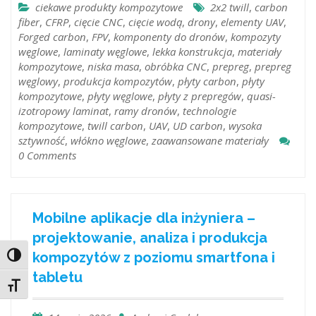
ciekawe produkty kompozytowe
2x2 twill
,
carbon
fiber
,
CFRP
,
cięcie CNC
,
cięcie wodą
,
drony
,
elementy UAV
,
Forged carbon
,
FPV
,
komponenty do dronów
,
kompozyty
węglowe
,
laminaty węglowe
,
lekka konstrukcja
,
materiały
kompozytowe
,
niska masa
,
obróbka CNC
,
prepreg
,
prepreg
węglowy
,
produkcja kompozytów
,
płyty carbon
,
płyty
kompozytowe
,
płyty węglowe
,
płyty z prepregów
,
quasi-
izotropowy laminat
,
ramy dronów
,
technologie
kompozytowe
,
twill carbon
,
UAV
,
UD carbon
,
wysoka
sztywność
,
włókno węglowe
,
zaawansowane materiały
0 Comments
Mobilne aplikacje dla inżyniera –
projektowanie, analiza i produkcja
kompozytów z poziomu smartfona i
Toggle High Contrast
tabletu
Toggle Font size