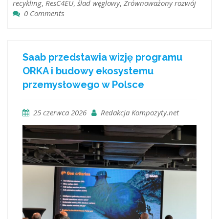
recykling
,
ResC4EU
,
ślad węglowy
,
Zrównoważony rozwój
0 Comments
Saab przedstawia wizję programu
ORKA i budowy ekosystemu
przemysłowego w Polsce
25 czerwca 2026
Redakcja Kompozyty.net