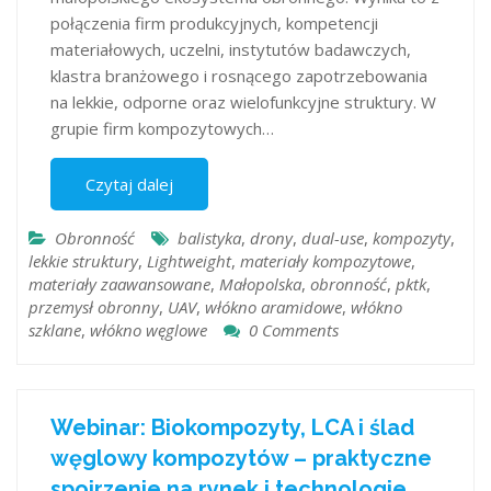
połączenia firm produkcyjnych, kompetencji
materiałowych, uczelni, instytutów badawczych,
klastra branżowego i rosnącego zapotrzebowania
na lekkie, odporne oraz wielofunkcyjne struktury. W
grupie firm kompozytowych…
Czytaj dalej
Obronność
balistyka
,
drony
,
dual-use
,
kompozyty
,
lekkie struktury
,
Lightweight
,
materiały kompozytowe
,
materiały zaawansowane
,
Małopolska
,
obronność
,
pktk
,
przemysł obronny
,
UAV
,
włókno aramidowe
,
włókno
szklane
,
włókno węglowe
0 Comments
Webinar: Biokompozyty, LCA i ślad
węglowy kompozytów – praktyczne
spojrzenie na rynek i technologie