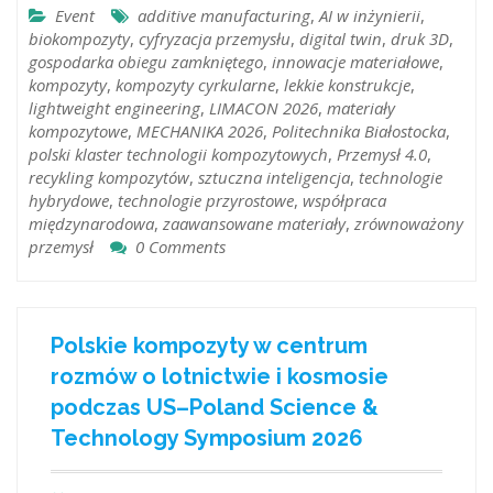
Event
additive manufacturing
,
AI w inżynierii
,
biokompozyty
,
cyfryzacja przemysłu
,
digital twin
,
druk 3D
,
gospodarka obiegu zamkniętego
,
innowacje materiałowe
,
kompozyty
,
kompozyty cyrkularne
,
lekkie konstrukcje
,
lightweight engineering
,
LIMACON 2026
,
materiały
kompozytowe
,
MECHANIKA 2026
,
Politechnika Białostocka
,
polski klaster technologii kompozytowych
,
Przemysł 4.0
,
recykling kompozytów
,
sztuczna inteligencja
,
technologie
hybrydowe
,
technologie przyrostowe
,
współpraca
międzynarodowa
,
zaawansowane materiały
,
zrównoważony
przemysł
0 Comments
Polskie kompozyty w centrum
rozmów o lotnictwie i kosmosie
podczas US–Poland Science &
Technology Symposium 2026