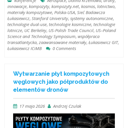
konferencje
Aerospace
,
Dolina Krzemowa
,
drony
,
innowacje
,
kompozyty
,
kompozyty.net
,
kosmos
,
lotnictwo
,
materiały kompozytowe
,
Polska-USA
,
Sieć Badawcza
Łukasiewicz
,
Stanford University
,
systemy autonomiczne
,
technologie dual-use
,
technologie kosmiczne
,
technologie
lotnicze
,
UC Berkeley
,
US-Polish Trade Council
,
US–Poland
Science and Technology Symposium
,
współpraca
transatlantycka
,
zaawansowane materiały
,
Łukasiewicz GIT
,
Łukasiewicz ICiMB
0 Comments
Wytwarzanie płyt kompozytowych
węglowych jako półproduktów do
elementów dronów
17 maja 2026
Andrzej Czulak