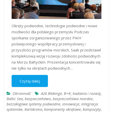
Okręty podwodne, technologie podwodne i nowe
możliwości dla polskiego przemysłu Podczas
spotkania zorganizowanego przez PAIH
poświęconego współpracy przemysłowej i
przyszłości programów morskich, Saab przedstawił
kompleksową wizję rozwoju zdolności podwodnych
na Morzu Bałtyckim. Prezentacja koncentrowała się
nie tylko na okrętach podwodnych…
Czytaj dalej
Obronność
A26 Blekinge
,
B+R
,
badania i rozwój
,
Baltic Sea
,
bezpieczeństwo
,
bezpieczeństwo morskie
,
bezzałogowe systemy podwodne
,
innowacje
,
integracja
systemów
,
Karlskrona
,
komponenty okrętowe
,
kompozyty
,