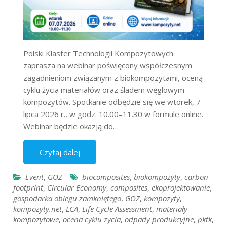
Polski Klaster Technologii Kompozytowych
zaprasza na webinar poświęcony współczesnym
zagadnieniom związanym z biokompozytami, oceną
cyklu życia materiałów oraz śladem węglowym
kompozytów. Spotkanie odbędzie się we wtorek, 7
lipca 2026 r., w godz. 10.00–11.30 w formule online.
Webinar będzie okazją do…
Czytaj dalej
Event
,
GOZ
biocomposites
,
biokompozyty
,
carbon
footprint
,
Circular Economy
,
composites
,
ekoprojektowanie
,
gospodarka obiegu zamkniętego
,
GOZ
,
kompozyty
,
kompozyty.net
,
LCA
,
Life Cycle Assessment
,
materiały
kompozytowe
,
ocena cyklu życia
,
odpady produkcyjne
,
pktk
,