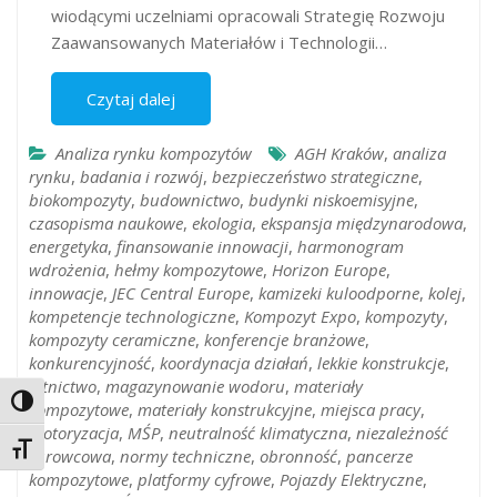
wiodącymi uczelniami opracowali Strategię Rozwoju
Zaawansowanych Materiałów i Technologii…
Czytaj dalej
Analiza rynku kompozytów
AGH Kraków
,
analiza
rynku
,
badania i rozwój
,
bezpieczeństwo strategiczne
,
biokompozyty
,
budownictwo
,
budynki niskoemisyjne
,
czasopisma naukowe
,
ekologia
,
ekspansja międzynarodowa
,
energetyka
,
finansowanie innowacji
,
harmonogram
wdrożenia
,
hełmy kompozytowe
,
Horizon Europe
,
innowacje
,
JEC Central Europe
,
kamizeki kuloodporne
,
kolej
,
kompetencje technologiczne
,
Kompozyt Expo
,
kompozyty
,
kompozyty ceramiczne
,
konferencje branżowe
,
konkurencyjność
,
koordynacja działań
,
lekkie konstrukcje
,
lotnictwo
,
magazynowanie wodoru
,
materiały
Toggle High Contrast
kompozytowe
,
materiały konstrukcyjne
,
miejsca pracy
,
motoryzacja
,
MŚP
,
neutralność klimatyczna
,
niezależność
Toggle Font size
surowcowa
,
normy techniczne
,
obronność
,
pancerze
kompozytowe
,
platformy cyfrowe
,
Pojazdy Elektryczne
,