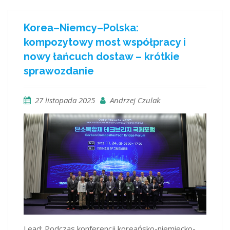
Korea–Niemcy–Polska:
kompozytowy most współpracy i
nowy łańcuch dostaw – krótkie
sprawozdanie
27 listopada 2025
Andrzej Czulak
Lead: Podczas konferencji koreańsko-niemiecko-