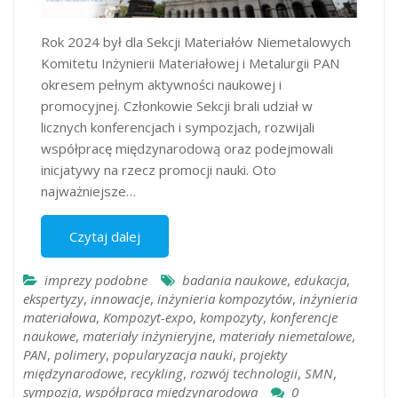
Rok 2024 był dla Sekcji Materiałów Niemetalowych
Komitetu Inżynierii Materiałowej i Metalurgii PAN
okresem pełnym aktywności naukowej i
promocyjnej. Członkowie Sekcji brali udział w
licznych konferencjach i sympozjach, rozwijali
współpracę międzynarodową oraz podejmowali
inicjatywy na rzecz promocji nauki. Oto
najważniejsze…
Czytaj dalej
imprezy podobne
badania naukowe
,
edukacja
,
ekspertyzy
,
innowacje
,
inżynieria kompozytów
,
inżynieria
materiałowa
,
Kompozyt-expo
,
kompozyty
,
konferencje
naukowe
,
materiały inżynieryjne
,
materiały niemetalowe
,
PAN
,
polimery
,
popularyzacja nauki
,
projekty
międzynarodowe
,
recykling
,
rozwój technologii
,
SMN
,
sympozja
,
współpraca międzynarodowa
0