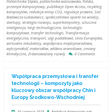
Politechnika Śląska
,
politechnika warszawska
,
Polska
,
przemysł kompozytowy
,
publikacje Open Access
,
recykling
kompozytów
,
redukcja emisji CO2
,
regulacje prawne
,
Sieć
Badawcza Łukasiewicz
,
społeczeństwo oparte na wiedzy
,
startupy
,
strategia rozwoju
,
superkomputery
,
sztuczna
inteligencja
,
targi technologiczne
,
technologie
kompozytowe
,
transfer technologii
,
Transformacja
energetyczna
,
transport
,
ulgi podatkowe
,
Unia Europejska
,
wirtualne inkubatory
,
współpraca międzynarodowa
,
wytrzymałość materiałów
,
włókna aramidowe
,
zmiany
klimatyczne
,
Zrównoważony rozwój
0 Comments
Współpraca przemysłowa i transfer
technologii – kompozyty jako
kluczowy obszar współpracy Chin i
Europy Środkowo-Wschodniej
20 czerwca 2025
Redakcja Kompozyty.net