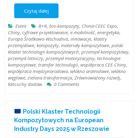
Czytaj dalej
Event
B+R
,
bio-kompozyty
,
China-CEEC Expo
,
Chiny
,
cyfrowe projektowanie
,
e-mobilność
,
energetyka
,
Europa Środkowo-Wschodnia
,
innowacje
,
klastry
przemysłowe
,
kompozyty
,
materiały kompozytowe
,
polski
klaster technologii kompozytowych
,
przemysł kompozytowy
,
przemysł lotniczy
,
przemysł motoryzacyjny
,
technologie
kompozytowe
,
transfer technologii
,
współpraca CEE-Chiny
,
współpraca międzynarodowa
,
włókno aramidowe
,
włókno
węglowe
,
zielona transformacja
,
Zrównoważony rozwój
,
łańcuchy dostaw
0 Comments
Polski Klaster Technologii
Kompozytowych na European
Industry Days 2025 w Rzeszowie