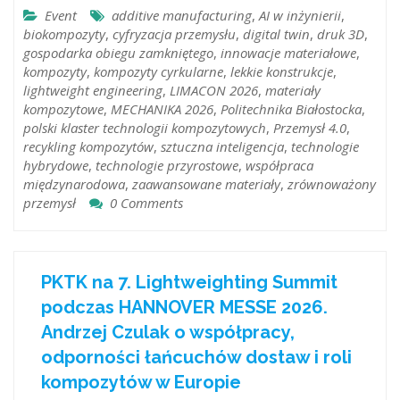
Event
additive manufacturing
,
AI w inżynierii
,
biokompozyty
,
cyfryzacja przemysłu
,
digital twin
,
druk 3D
,
gospodarka obiegu zamkniętego
,
innowacje materiałowe
,
kompozyty
,
kompozyty cyrkularne
,
lekkie konstrukcje
,
lightweight engineering
,
LIMACON 2026
,
materiały
kompozytowe
,
MECHANIKA 2026
,
Politechnika Białostocka
,
polski klaster technologii kompozytowych
,
Przemysł 4.0
,
recykling kompozytów
,
sztuczna inteligencja
,
technologie
hybrydowe
,
technologie przyrostowe
,
współpraca
międzynarodowa
,
zaawansowane materiały
,
zrównoważony
przemysł
0 Comments
PKTK na 7. Lightweighting Summit
podczas HANNOVER MESSE 2026.
Andrzej Czulak o współpracy,
odporności łańcuchów dostaw i roli
kompozytów w Europie