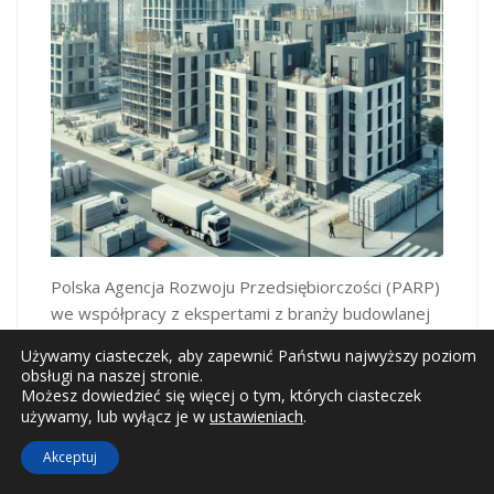
Polska Agencja Rozwoju Przedsiębiorczości (PARP)
we współpracy z ekspertami z branży budowlanej
opracowała anglojęzyczny raport zatytułowany
Używamy ciasteczek, aby zapewnić Państwu najwyższy poziom
„The Construction and Finishing Materials Sector in
obsługi na naszej stronie.
Poland 2024”. Publikacja ta jest skierowana do
Możesz dowiedzieć się więcej o tym, których ciasteczek
ustawieniach
.
używamy, lub wyłącz je w
zagranicznych odbiorców, mając na celu
zaprezentowanie najnowszych trendów, innowacji
Akceptuj
oraz…