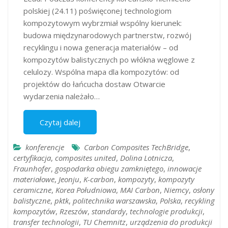
polskiej (24.11) poświęconej technologiom
kompozytowym wybrzmiał wspólny kierunek:
budowa międzynarodowych partnerstw, rozwój
recyklingu i nowa generacja materiałów – od
kompozytów balistycznych po włókna węglowe z
celulozy. Wspólna mapa dla kompozytów: od
projektów do łańcucha dostaw Otwarcie
wydarzenia należało…
Czytaj dalej
konferencje
Carbon Composites TechBridge
,
certyfikacja
,
composites united
,
Dolina Lotnicza
,
Fraunhofer
,
gospodarka obiegu zamkniętego
,
innowacje
materiałowe
,
Jeonju
,
K-carbon
,
kompozyty
,
kompozyty
ceramiczne
,
Korea Południowa
,
MAI Carbon
,
Niemcy
,
osłony
balistyczne
,
pktk
,
politechnika warszawska
,
Polska
,
recykling
kompozytów
,
Rzeszów
,
standardy
,
technologie produkcji
,
transfer technologii
,
TU Chemnitz
,
urządzenia do produkcji