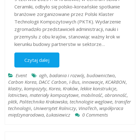
Ceramiki, odbyło się polsko-koreańskie spotkanie
branżowe zorganizowane przez Polski Klaster
Technologii Kompozytowych (PKTK). Wydarzenie
zgromadziło przedstawicieli administracji, nauki i
przemysłu z obu krajów, stanowiąc ważny krok w
kierunku budowy partnerstw w sektorze…
Czytaj dalej
Event
agh
,
badania i rozwój
,
budownictwo
,
Carbon Korea
,
DACC Carbon
,
I-Bus
,
innowacje
,
KCARBON
,
klastry
,
kompozyty
,
Korea
,
Kraków
,
lekkie konstrukcje
,
lotnictwo
,
materiały kompozytowe
,
mobilność
,
obronność
,
pktk
,
Politechnika Krakowska
,
technologie węglowe
,
transfer
technologii
,
Uniwersytet Rolniczy
,
VinaTech
,
współpraca
międzynarodowa
,
Łukasiewicz
0 Comments