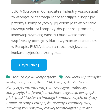
EUCIA (European Composites Industry Association)
to wiodąca organizacja reprezentująca europejski
przemysł kompozytowy. Jej celem jest wspieranie
rozwoju sektora kompozytów poprzez promocję
innowacji, wymianę wiedzy i budowanie sieci
współpracy pomiędzy kluczowymi interesariuszami
w Europie. EUCIA działa na rzecz zwiększania
konkurencyjności przemysłu…
Czytaj dalej
Analiza rynku kompozytów
edukacja w przemyśle
,
ekologia w przemyśle
,
EuCIA
,
Europejska Platforma
Kompozytowa
,
innowacje
,
innowacyjne materiały
,
kompozyty
,
konferencje branżowe
,
legislacja europejska
,
pktk
,
polski klaster technologii kompozytowych
,
projekty
unijne
,
przemysł europejski
,
przemysł kompozytowy
,
recykling kompozytów
,
rozwój technologiczny
,
sektor