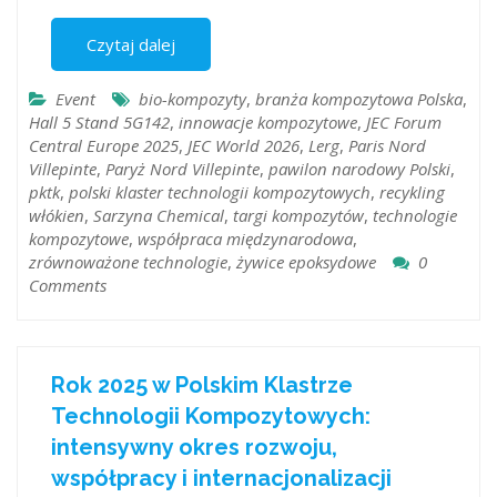
Czytaj dalej
Event
bio-kompozyty
,
branża kompozytowa Polska
,
Hall 5 Stand 5G142
,
innowacje kompozytowe
,
JEC Forum
Central Europe 2025
,
JEC World 2026
,
Lerg
,
Paris Nord
Villepinte
,
Paryż Nord Villepinte
,
pawilon narodowy Polski
,
pktk
,
polski klaster technologii kompozytowych
,
recykling
włókien
,
Sarzyna Chemical
,
targi kompozytów
,
technologie
kompozytowe
,
współpraca międzynarodowa
,
zrównoważone technologie
,
żywice epoksydowe
0
Comments
Rok 2025 w Polskim Klastrze
Technologii Kompozytowych:
intensywny okres rozwoju,
współpracy i internacjonalizacji