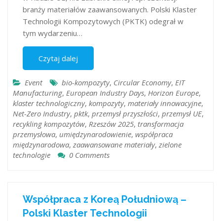
branży materiałów zaawansowanych. Polski Klaster
Technologii Kompozytowych (PKTK) odegrał w
tym wydarzeniu…
Czytaj dalej
Event
bio-kompozyty
,
Circular Economy
,
EIT
Manufacturing
,
European Industry Days
,
Horizon Europe
,
klaster technologiczny
,
kompozyty
,
materiały innowacyjne
,
Net-Zero Industry
,
pktk
,
przemysł przyszłości
,
przemysł UE
,
recykling kompozytów
,
Rzeszów 2025
,
transformacja
przemysłowa
,
umiędzynarodowienie
,
współpraca
międzynarodowa
,
zaawansowane materiały
,
zielone
technologie
0 Comments
Współpraca z Koreą Południową –
Polski Klaster Technologii