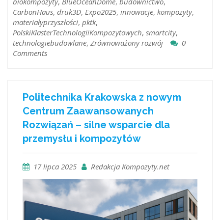
biokompozyty
,
BlueOceanDome
,
budownictwo
,
CarbonHaus
,
druk3D
,
Expo2025
,
innowacje
,
kompozyty
,
materiałyprzyszłości
,
pktk
,
PolskiKlasterTechnologiiKompozytowych
,
smartcity
,
technologiebudowlane
,
Zrównoważony rozwój
0
Comments
Politechnika Krakowska z nowym
Centrum Zaawansowanych
Rozwiązań – silne wsparcie dla
przemysłu i kompozytów
17 lipca 2025
Redakcja Kompozyty.net