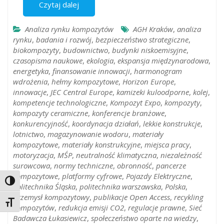
Czytaj dalej
Analiza rynku kompozytów
AGH Kraków
,
analiza
rynku
,
badania i rozwój
,
bezpieczeństwo strategiczne
,
biokompozyty
,
budownictwo
,
budynki niskoemisyjne
,
czasopisma naukowe
,
ekologia
,
ekspansja międzynarodowa
,
energetyka
,
finansowanie innowacji
,
harmonogram
wdrożenia
,
hełmy kompozytowe
,
Horizon Europe
,
innowacje
,
JEC Central Europe
,
kamizeki kuloodporne
,
kolej
,
kompetencje technologiczne
,
Kompozyt Expo
,
kompozyty
,
kompozyty ceramiczne
,
konferencje branżowe
,
konkurencyjność
,
koordynacja działań
,
lekkie konstrukcje
,
lotnictwo
,
magazynowanie wodoru
,
materiały
kompozytowe
,
materiały konstrukcyjne
,
miejsca pracy
,
motoryzacja
,
MŚP
,
neutralność klimatyczna
,
niezależność
surowcowa
,
normy techniczne
,
obronność
,
pancerze
kompozytowe
,
platformy cyfrowe
,
Pojazdy Elektryczne
,
Toggle High Contrast
Politechnika Śląska
,
politechnika warszawska
,
Polska
,
przemysł kompozytowy
,
publikacje Open Access
,
recykling
Toggle Font size
kompozytów
,
redukcja emisji CO2
,
regulacje prawne
,
Sieć
Badawcza Łukasiewicz
,
społeczeństwo oparte na wiedzy
,