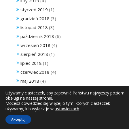
luty 2019
(4)
styczeń 2019
(1)
grudzień 2018
(3)
listopad 2018
(3)
październik 2018
(6)
wrzesień 2018
(4)
sierpień 2018
(1)
lipiec 2018
(1)
czerwiec 2018
(4)
maj 2018
(4)
kwiecień 2018
(1)
Używamy ciasteczek, aby zapewnić Państwu najwyższy poziom
obsługi na naszej stronie.
marzec 2018
(2)
Możesz dowiedzieć się więcej o tym, których ciasteczek
luty 2018
(1)
ustawieniach
.
używamy, lub wyłącz je w
styczeń 2018
(3)
Akceptuj
grudzień 2017
(1)