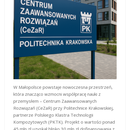
W Małopolsce powstaje nowoczesna przestrzeń,
która znacząco wzmocni współpracę nauki z
przemysłem – Centrum Zaawansowanych
Rozwiązań (CeZaR) przy Politechnice Krakowskiej,
partnerze Polskiego Klastra Technologii
Kompozytowych (PKTK). Projekt o wartości ponad
45 mln zł uzyskał blisko 30 mln zł dofinansowania z