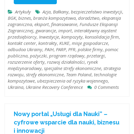
Artykuły
Azja
,
Bałkany
,
bezpieczeństwo inwestycji
,
BGK
,
biznes
,
branża kompozytowa
,
doradztwo
,
ekspansja
zagraniczna
,
eksport
,
finansowanie
,
Fundusze Ekspansji
Zagranicznej
,
gwarancje
,
import
,
interaktywny asystent
przedsiębiorcy
,
Inwestycje
,
kompozyty
,
konsolidacja firm
,
kontakt center
,
kontrakty
,
KUKE
,
misje gospodarcze
,
odbudoa Ukrainy
,
PAIH
,
PARP
,
PFR
,
polskie firmy
,
pomoc
publiczna
,
pożyczki
,
program rządowy
,
przetargi
,
rozszerzenie oferty
,
rozwoj działalności
,
rynek
międzynarodowy
,
specjalne strefy ekonomiczne
,
strategia
rozwoju
,
strefy ekonomiczne
,
Team Poland
,
technologie
kompozytowe
,
ubezpieczenia od ryzyka wojennego
,
Ukraina
,
Ukraine Recovery Conference
0 Comments
Nowy portal „Usługi dla Nauki” –
cyfrowe wsparcie dla nauki, biznesu
i innowacji