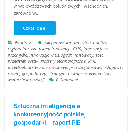
w województwach południowych i wschodnich,
zarówno w…
Czytaj dalej
Fundusze
aktywność innowacyjna
,
analiza
regionalna
,
ekosystem innowacji
,
GUS
,
innowacje w
przemyśle
,
innowacje w usługach
,
innowacyjność
przedsiębiorstw
,
klastery technologiczne
,
PFR
,
przedsiębiorstwa przemysłowe
,
przedsiębiorstwa usługowe
,
rozwój gospodarczy
,
strategie rozwoju
,
województwa
,
wsparcie innowacji
0 Comments
Sztuczna inteligencja a
konkurencyjność polskiej
gospodarki – raport PIE