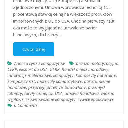
handlowe między Unią Europejską a Stanami
Zjednoczonymi. Umowa wprowadza jednolitą 15-
procentową stawkę celną na większość produktów
importowanych z UE do USA. Choć na pierwszy rzut
oka może to wyglądać na utrwalenie barier
handlowych, dla branży…
Czytaj dalej
Analiza rynku kompozytów
branża motoryzacyjna
,
CFRP
,
eksport do USA
,
GFRP
,
handel międzynarodowy
,
innowacje materiałowe
,
kompozyty
,
kompozyty naturalne
,
kompozyty.net
,
materiały kompozytowe
,
porozumienie
handlowe
,
prepregi
,
przemysł budowlany
,
przemysł
lotniczy
,
taryfy celne
,
UE-USA
,
umowa handlowa
,
włókno
węglowe
,
zrównoważone kompozyty
,
żywice epoksydowe
0 Comments