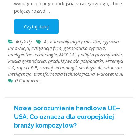
wymaga spójnego podejścia strategicznego, które
połączy rozwój…
Czytaj dalej
Artykuły
AI
,
automatyzacja procesów
,
cyfrowa
innowacja
,
cyfryzacja firm
,
gospodarka cyfrowa
,
inteligentne technologie
,
MŚP i AI
,
polityka przemysłowa
,
Polska gospodarka
,
produktywność gospodarki
,
Przemysł
4.0
,
raport PIE
,
rozwój technologii
,
strategie AI
,
sztuczna
inteligencja
,
transformacja technologiczna
,
wdrożenia AI
0 Comments
Nowe porozumienie handlowe UE–
USA: Co oznacza dla europejskiej
branży kompozytów?