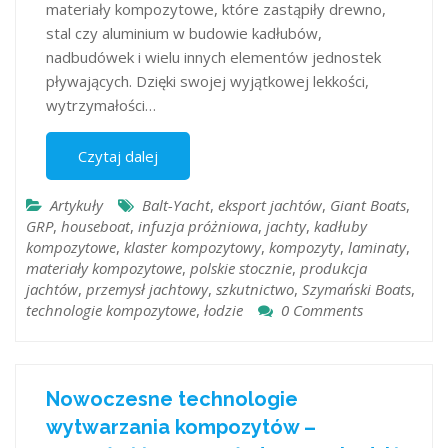
materiały kompozytowe, które zastąpiły drewno,
stal czy aluminium w budowie kadłubów,
nadbudówek i wielu innych elementów jednostek
pływających. Dzięki swojej wyjątkowej lekkości,
wytrzymałości…
Czytaj dalej
Artykuły
Balt-Yacht
,
eksport jachtów
,
Giant Boats
,
GRP
,
houseboat
,
infuzja próżniowa
,
jachty
,
kadłuby
kompozytowe
,
klaster kompozytowy
,
kompozyty
,
laminaty
,
materiały kompozytowe
,
polskie stocznie
,
produkcja
jachtów
,
przemysł jachtowy
,
szkutnictwo
,
Szymański Boats
,
technologie kompozytowe
,
łodzie
0 Comments
Nowoczesne technologie
wytwarzania kompozytów –