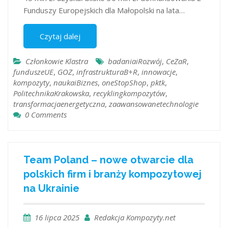
Funduszy Europejskich dla Małopolski na lata…
Czytaj dalej
Członkowie Klastra
badaniaiRozwój
,
CeZaR
,
funduszeUE
,
GOZ
,
infrastrukturaB+R
,
innowacje
,
kompozyty
,
naukaiBiznes
,
oneStopShop
,
pktk
,
PolitechnikaKrakowska
,
recyklingkompozytów
,
transformacjaenergetyczna
,
zaawansowanetechnologie
0 Comments
Team Poland – nowe otwarcie dla
polskich firm i branży kompozytowej
na Ukrainie
16 lipca 2025
Redakcja Kompozyty.net