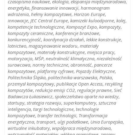
czasopisma naukowe
,
ekologia
,
ekspansja międzynarodowa
,
energetyka
,
finansowanie innowacji
,
harmonogram
wdrożenia
,
hełmy kompozytowe
,
Horizon Europe
,
innowacje
,
JEC Central Europe
,
kamizeki kuloodporne
,
kolej
,
kompetencje technologiczne
,
Kompozyt Expo
,
kompozyty
,
kompozyty ceramiczne
,
konferencje branżowe
,
konkurencyjność
,
koordynacja działań
,
lekkie konstrukcje
,
lotnictwo
,
magazynowanie wodoru
,
materiały
kompozytowe
,
materiały konstrukcyjne
,
miejsca pracy
,
motoryzacja
,
MŚP
,
neutralność klimatyczna
,
niezależność
surowcowa
,
normy techniczne
,
obronność
,
pancerze
kompozytowe
,
platformy cyfrowe
,
Pojazdy Elektryczne
,
Politechnika Śląska
,
politechnika warszawska
,
Polska
,
przemysł kompozytowy
,
publikacje Open Access
,
recykling
kompozytów
,
redukcja emisji CO2
,
regulacje prawne
,
Sieć
Badawcza Łukasiewicz
,
społeczeństwo oparte na wiedzy
,
startupy
,
strategia rozwoju
,
superkomputery
,
sztuczna
inteligencja
,
targi technologiczne
,
technologie
kompozytowe
,
transfer technologii
,
Transformacja
energetyczna
,
transport
,
ulgi podatkowe
,
Unia Europejska
,
wirtualne inkubatory
,
współpraca międzynarodowa
,
wytrzymałość materiałów
,
włókna aramidowe
,
zmiany