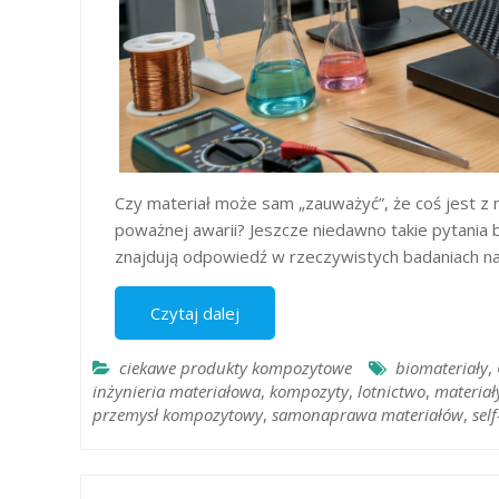
Czy materiał może sam „zauważyć”, że coś jest z
poważnej awarii? Jeszcze niedawno takie pytania br
znajdują odpowiedź w rzeczywistych badaniach 
Czytaj dalej
ciekawe produkty kompozytowe
biomateriały
,
inżynieria materiałowa
,
kompozyty
,
lotnictwo
,
materiał
przemysł kompozytowy
,
samonaprawa materiałów
,
sel