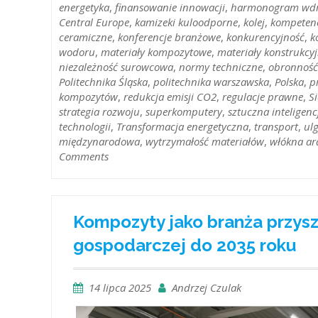
energetyka
,
finansowanie innowacji
,
harmonogram wdr
Central Europe
,
kamizeki kuloodporne
,
kolej
,
kompetenc
ceramiczne
,
konferencje branżowe
,
konkurencyjność
,
k
wodoru
,
materiały kompozytowe
,
materiały konstrukcy
niezależność surowcowa
,
normy techniczne
,
obronność
Politechnika Śląska
,
politechnika warszawska
,
Polska
,
p
kompozytów
,
redukcja emisji CO2
,
regulacje prawne
,
S
strategia rozwoju
,
superkomputery
,
sztuczna inteligenc
technologii
,
Transformacja energetyczna
,
transport
,
ul
międzynarodowa
,
wytrzymałość materiałów
,
włókna a
Comments
Kompozyty jako branża przysz
gospodarczej do 2035 roku
14 lipca 2025
Andrzej Czulak