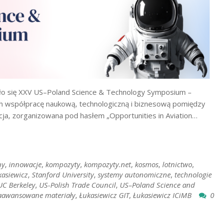
yło się XXV US–Poland Science & Technology Symposium –
h współpracę naukową, technologiczną i biznesową pomiędzy
ja, zorganizowana pod hasłem „Opportunities in Aviation…
ny
,
innowacje
,
kompozyty
,
kompozyty.net
,
kosmos
,
lotnictwo
,
kasiewicz
,
Stanford University
,
systemy autonomiczne
,
technologie
UC Berkeley
,
US-Polish Trade Council
,
US–Poland Science and
aawansowane materiały
,
Łukasiewicz GIT
,
Łukasiewicz ICiMB
0