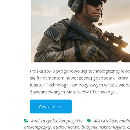
Polska stoi u progu rewolucji technologicznej: le
się fundamentem nowoczesnej gospodarki, która ł
Klaster Technologii Kompozytowych wraz z wiodą
Zaawansowanych Materiałów i Technologii…
Czytaj dalej
Analiza rynku kompozytów
AGH Kraków
,
anali
biokompozyty
,
budownictwo
,
budynki niskoemisyjne
,
c