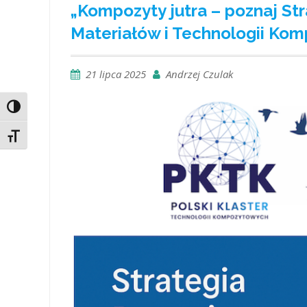
„Kompozyty jutra – poznaj S
Materiałów i Technologii Ko
21 lipca 2025
Andrzej Czulak
Toggle High Contrast
Toggle Font size