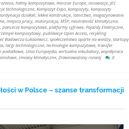
ożenia
,
hełmy kompozytowe
,
Horizon Europe
,
innowacje
,
JEC
je technologiczne
,
Kompozyt Expo
,
kompozyty
,
kompozyty
oordynacja działań
,
lekkie konstrukcje
,
lotnictwo
,
magazynowanie
jne
,
miejsca pracy
,
motoryzacja
,
MŚP
,
neutralność klimatyczna
,
,
pancerze kompozytowe
,
platformy cyfrowe
,
Pojazdy Elektryczne
,
rzemysł kompozytowy
,
publikacje Open Access
,
recykling
ieć Badawcza Łukasiewicz
,
społeczeństwo oparte na wiedzy
,
startupy
ja
,
targi technologiczne
,
technologie kompozytowe
,
transfer
gi podatkowe
,
Unia Europejska
,
wirtualne inkubatory
,
współpraca
ramidowe
,
zmiany klimatyczne
,
Zrównoważony rozwój
0
łości w Polsce – szanse transformacji