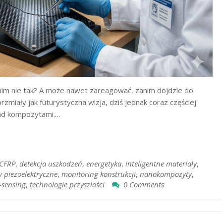
 nim nie tak? A może nawet zareagować, zanim dojdzie do
zmiały jak futurystyczna wizja, dziś jednak coraz częściej
nad kompozytami.…
CFRP
,
detekcja uszkodzeń
,
energetyka
,
inteligentne materiały
,
y piezoelektryczne
,
monitoring konstrukcji
,
nanokompozyty
,
f-sensing
,
technologie przyszłości
0 Comments