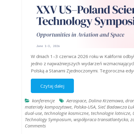
W dniach 1–3 czerwca 2026 roku w Kalifornii odb
jedno z najważniejszych wydarzeń wzmacniającyc
Polską a Stanami Zjednoczonymi. Tegoroczna edyc
Czytaj dalej
konferencje
Aerospace
,
Dolina Krzemowa
,
dro
materiały kompozytowe
,
Polska-USA
,
Sieć Badawcza Łu
dual-use
,
technologie kosmiczne
,
technologie lotnicze
,
Technology Symposium
,
współpraca transatlantycka
,
z
Comments