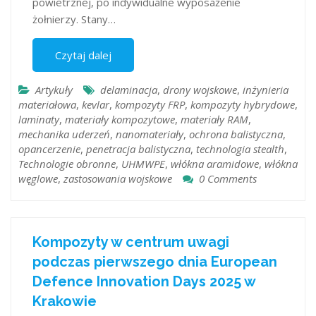
powietrznej, po indywidualne wyposażenie
żołnierzy. Stany…
Czytaj dalej
Artykuły
delaminacja
,
drony wojskowe
,
inżynieria
materiałowa
,
kevlar
,
kompozyty FRP
,
kompozyty hybrydowe
,
laminaty
,
materiały kompozytowe
,
materiały RAM
,
mechanika uderzeń
,
nanomateriały
,
ochrona balistyczna
,
opancerzenie
,
penetracja balistyczna
,
technologia stealth
,
Technologie obronne
,
UHMWPE
,
włókna aramidowe
,
włókna
węglowe
,
zastosowania wojskowe
0 Comments
Kompozyty w centrum uwagi
podczas pierwszego dnia European
Defence Innovation Days 2025 w
Krakowie