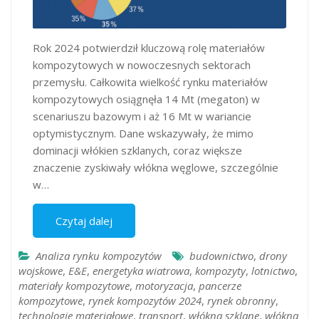
Rok 2024 potwierdził kluczową rolę materiałów
kompozytowych w nowoczesnych sektorach
przemysłu. Całkowita wielkość rynku materiałów
kompozytowych osiągnęła 14 Mt (megaton) w
scenariuszu bazowym i aż 16 Mt w wariancie
optymistycznym. Dane wskazywały, że mimo
dominacji włókien szklanych, coraz większe
znaczenie zyskiwały włókna węglowe, szczególnie
w…
Czytaj dalej
Analiza rynku kompozytów
budownictwo
,
drony
wojskowe
,
E&E
,
energetyka wiatrowa
,
kompozyty
,
lotnictwo
,
materiały kompozytowe
,
motoryzacja
,
pancerze
kompozytowe
,
rynek kompozytów 2024
,
rynek obronny
,
technologie materiałowe
,
transport
,
włókna szklane
,
włókna