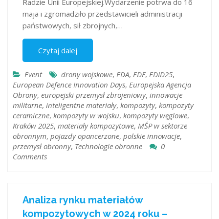
Radzie Unii Europejskiej.Wydarzenie potrwa do 16
maja i zgromadziło przedstawicieli administracji
państwowych, sił zbrojnych,…
Czytaj dalej
Event
drony wojskowe
,
EDA
,
EDF
,
EDID25
,
European Defence Innovation Days
,
Europejska Agencja
Obrony
,
europejski przemysł zbrojeniowy
,
innowacje
militarne
,
inteligentne materiały
,
kompozyty
,
kompozyty
ceramiczne
,
kompozyty w wojsku
,
kompozyty węglowe
,
Kraków 2025
,
materiały kompozytowe
,
MŚP w sektorze
obronnym
,
pojazdy opancerzone
,
polskie innowacje
,
przemysł obronny
,
Technologie obronne
0
Comments
Analiza rynku materiałów
kompozytowych w 2024 roku –