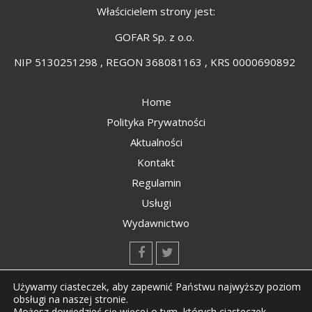
Właścicielem strony jest:
GOFAR Sp. z o.o.
NIP 5130251298 , REGON 368081163 , KRS 0000690892
Home
Polityka Prywatności
Aktualności
Kontakt
Regulamin
Usługi
Wydawnictwo
kontakt@kompozyty.net
Używamy ciasteczek, aby zapewnić Państwu najwyższy poziom
obsługi na naszej stronie.
Możesz dowiedzieć się więcej o tym, których ciasteczek