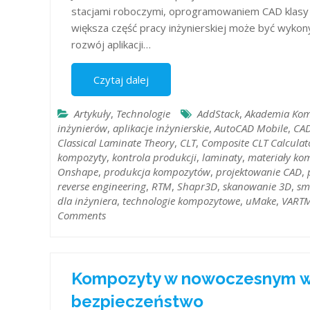
stacjami roboczymi, oprogramowaniem CAD klasy
większa część pracy inżynierskiej może być wykon
rozwój aplikacji…
Czytaj dalej
Artykuły
,
Technologie
AddStack
,
Akademia Ko
inżynierów
,
aplikacje inżynierskie
,
AutoCAD Mobile
,
CAD
Classical Laminate Theory
,
CLT
,
Composite CLT Calculat
kompozyty
,
kontrola produkcji
,
laminaty
,
materiały ko
Onshape
,
produkcja kompozytów
,
projektowanie CAD
,
reverse engineering
,
RTM
,
Shapr3D
,
skanowanie 3D
,
sm
dla inżyniera
,
technologie kompozytowe
,
uMake
,
VART
Comments
Kompozyty w nowoczesnym woj
bezpieczeństwo