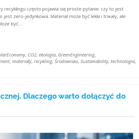
 recyklingu często pojawia się proste pytanie: czy to jest
jest zero-jedynkowa. Materiał może być lekki i trwały, ale
 Może być…
ularEconomy
,
CO2
,
ekologia
,
GreenEngineering
,
sment
,
materiały
,
recykling
,
Środowisko
,
Sustainability
,
technologia
,
gicznej. Dlaczego warto dołączyć do