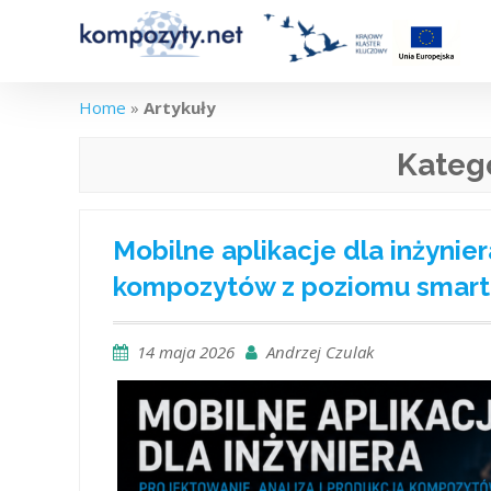
Skip
to
content
Home
»
Artykuły
Kateg
Mobilne aplikacje dla inżynier
kompozytów z poziomu smartf
14 maja 2026
Andrzej Czulak