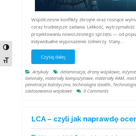
Współczesne konflikty zbrojne oraz rosnące wym
coraz trudniejsze zadania. Lekkość, wytrzymałość
projektowaniu nowoczesnego sprzętu — od pojaz
indywidualne wyposażenie żołnierzy. Stany…
Toggle High Contrast
Czytaj dalej
Toggle Font size
Artykuły
delaminacja
,
drony wojskowe
,
inżyni
laminaty
,
materiały kompozytowe
,
materiały RAM
,
mech
penetracja balistyczna
,
technologia stealth
,
Technologi
zastosowania wojskowe
0 Comments
LCA – czyli jak naprawdę ocen