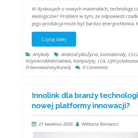
W dyskusjach o nowych materiałach, technologii czy
ekologiczne? Problem w tym, że odpowiedź rzadko 
jego produkcja może być bardzo energochłonna.
Czytaj dalej
Artykuły
AnalizaCykluŻycia
,
biomateriały
,
Circ
InżynieriaMateriałowa
,
kompozyty
,
LCA
,
LifeCycleAsses
ZrównoważonyRozwój
0 Comments
Innolink dla branży technolo
nowej platformy innowacji?
27 kwietnia 2026
Wiktoria Borowicz