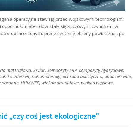
agania operacyjne stawiają przed wojskowymi technologiami
 i odporność materiałów stały się kluczowymi czynnikami w
dów opancerzonych, przez systemy obrony powietrznej, po
eria materiałowa
,
kevlar
,
kompozyty FRP
,
kompozyty hybrydowe
,
anika uderzeń
,
nanomateriały
,
ochrona balistyczna
,
opancerzenie
,
e obronne
,
UHMWPE
,
włókna aramidowe
,
włókna węglowe
,
ić „czy coś jest ekologiczne”