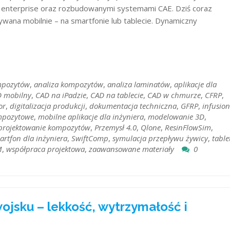
 enterprise oraz rozbudowanymi systemami CAE. Dziś coraz
ywana mobilnie – na smartfonie lub tablecie. Dynamiczny
mpozytów
,
analiza kompozytów
,
analiza laminatów
,
aplikacje dla
 mobilny
,
CAD na iPadzie
,
CAD na tablecie
,
CAD w chmurze
,
CFRP
,
or
,
digitalizacja produkcji
,
dokumentacja techniczna
,
GFRP
,
infusion
mpozytowe
,
mobilne aplikacje dla inżyniera
,
modelowanie 3D
,
projektowanie kompozytów
,
Przemysł 4.0
,
Qlone
,
ResinFlowSim
,
artfon dla inżyniera
,
SwiftComp
,
symulacja przepływu żywicy
,
table
M
,
współpraca projektowa
,
zaawansowane materiały
0
sku – lekkość, wytrzymałość i