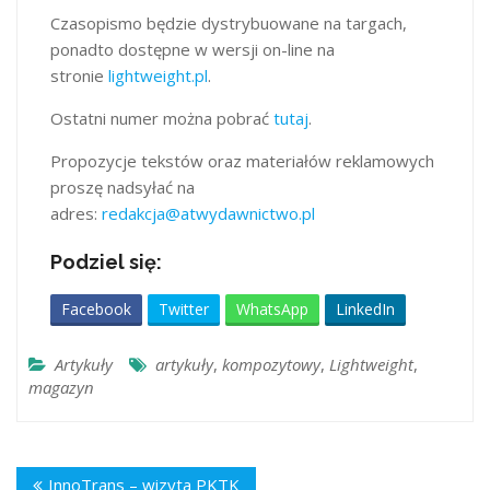
Czasopismo będzie dystrybuowane na targach,
ponadto dostępne w wersji on-line na
stronie
lightweight.pl
.
Ostatni numer można pobrać
tutaj
.
Propozycje tekstów oraz materiałów reklamowych
proszę nadsyłać na
adres:
redakcja@atwydawnictwo.pl
Podziel się:
Facebook
Twitter
WhatsApp
LinkedIn
Artykuły
artykuły
,
kompozytowy
,
Lightweight
,
magazyn
InnoTrans – wizyta PKTK