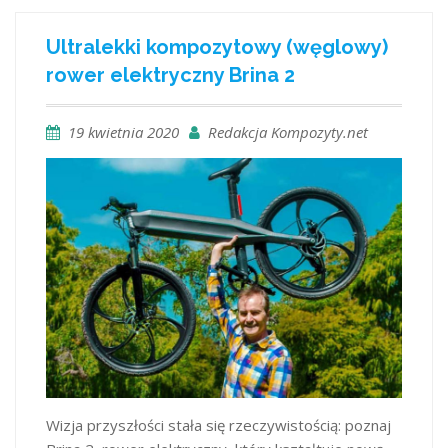
Ultralekki kompozytowy (węglowy)
rower elektryczny Brina 2
19 kwietnia 2020
Redakcja Kompozyty.net
Wizja przyszłości stała się rzeczywistością: poznaj