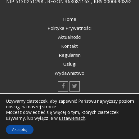
NIP 5130251298 , REGON 368081163 , KRS 0000690892
Home
Polityka Prywatności
Aktualności
Kontakt
Regulamin
Usługi
Wydawnictwo
kontakt@kompozyty.net
Używamy ciasteczek, aby zapewnić Państwu najwyższy poziom
obsługi na naszej stronie.
Możesz dowiedzieć się więcej o tym, których ciasteczek
ustawieniach
.
używamy, lub wyłącz je w
Copyright © All rights reserved Kompozyty.net
Akceptuj