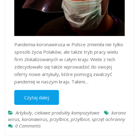
Pandemia koronawirusa w Polsce zmieniła nie tylko
sposób życia Polaków, ale także tryb pracy wielu
firm zlokalizowanych w całym kraju. Wiele z nich
zdecydowało się także wprowadzić do swojej
oferty nowe artykuły, które pomogą zwalczyć
pandemię w naszym kraju. Takimi…
Czytaj dalej
Artykuły
,
ciekawe produkty kompozytowe
korona
wirus
,
koronawirus
,
przylbice
,
przyłbice
,
sprzęt ochronny
0 Comments