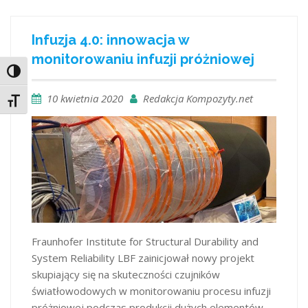
Infuzja 4.0: innowacja w
monitorowaniu infuzji próżniowej
Toggle High Contrast
10 kwietnia 2020
Redakcja Kompozyty.net
Toggle Font size
Fraunhofer Institute for Structural Durability and
System Reliability LBF zainicjował nowy projekt
skupiający się na skuteczności czujników
światłowodowych w monitorowaniu procesu infuzji
próżniowej podczas produkcji dużych elementów