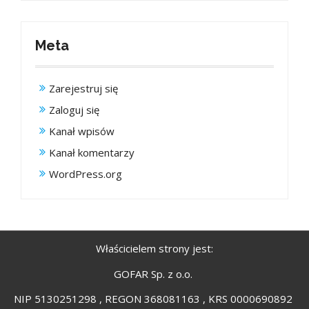
Meta
Zarejestruj się
Zaloguj się
Kanał wpisów
Kanał komentarzy
WordPress.org
Właścicielem strony jest:
GOFAR Sp. z o.o.
NIP 5130251298 , REGON 368081163 , KRS 0000690892