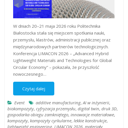
W dniach 20–21 maja 2026 roku Politechnika
Białostocka stała się miejscem spotkania nauki,
przemysłu, klastrów, administracji publicznej oraz
międzynarodowych partnerów technologicznych.
Konferencja LIMACON 2026 – „Advanced Hybrid
Lightweight Materials and Technologies for Global
Circular Economy” – pokazała, że przyszłość
nowoczesnego…
Czytaj dalej
Event
additive manufacturing
,
AI w inżynierii
,
biokompozyty
,
cyfryzacja przemysłu
,
digital twin
,
druk 3D
,
gospodarka obiegu zamkniętego
,
innowacje materiałowe
,
kompozyty
,
kompozyty cyrkularne
,
lekkie konstrukcje
,
lightweight engineering
,
LIMACON 2026
,
materiały