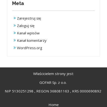
Meta
Zarejestruj się
Zaloguj się
Kanał wpisów
Kanał komentarzy
WordPress.org
Właścicielem strony jest:
GOFAR Sp. z o.o.
NIP 5130251298 , REGON 368081163 , KRS 0000690892
Home