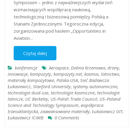
Symposium – jedno z najważniejszych wydarzeń
wzmacniających współpracę naukową,
technologiczną i biznesową pomiędzy Polską a
Stanami Zjednoczonymi. Tegoroczna edycja,
zorganizowana pod hasłem „Opportunities in
Aviation…
Czytaj dalej
konferencje
Aerospace
,
Dolina Krzemowa
,
drony
,
innowacje
,
kompozyty
,
kompozyty.net
,
kosmos
,
lotnictwo
,
materiały kompozytowe
,
Polska-USA
,
Sieć Badawcza
Łukasiewicz
,
Stanford University
,
systemy autonomiczne
,
technologie dual-use
,
technologie kosmiczne
,
technologie
lotnicze
,
UC Berkeley
,
US-Polish Trade Council
,
US–Poland
Science and Technology Symposium
,
współpraca
transatlantycka
,
zaawansowane materiały
,
Łukasiewicz GIT
,
Łukasiewicz ICiMB
0 Comments