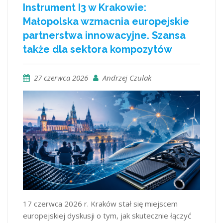
Instrument I3 w Krakowie:
Małopolska wzmacnia europejskie
partnerstwa innowacyjne. Szansa
także dla sektora kompozytów
27 czerwca 2026
Andrzej Czulak
17 czerwca 2026 r. Kraków stał się miejscem
europejskiej dyskusji o tym, jak skutecznie łączyć