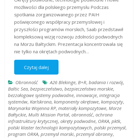
możliwości dla polskiego przemysłu Podczas
spotkania zorganizowanego przez PAIH
poświęconego współpracy przemysłowej i
przyszłości programów morskich, Saab przedstawił
kompleksową wizję rozwoju zdolności podwodnych
na Morzu Bałtyckim. Prezentacja koncentrowała się
nie tylko na okrętach podwodnych…
Czytaj dalej
Obronność
A26 Blekinge
,
B+R
,
badania i rozwój
,
Baltic Sea
,
bezpieczeństwo
,
bezpieczeństwo morskie
,
bezzałogowe systemy podwodne
,
innowacje
,
integracja
systemów
,
Karlskrona
,
komponenty okrętowe
,
kompozyty
,
Marynarka Wojenna RP
,
materiały kompozytowe
,
Morze
Bałtyckie
,
Multi Mission Portal
,
obronność
,
ochrona
infrastruktury krytycznej
,
okręty podwodne
,
ORKA
,
pktk
,
polski klaster technologii kompozytowych
,
polski przemysł
,
program ORKA
,
przemysł morski
,
przemysł obronny
,