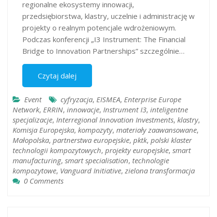
regionalne ekosystemy innowacji,
przedsiębiorstwa, klastry, uczelnie i administrację w
projekty o realnym potencjale wdrożeniowym.
Podczas konferencji „I3 Instrument: The Financial
Bridge to Innovation Partnerships” szczególnie…
Czytaj dalej
Event
cyfryzacja
,
EISMEA
,
Enterprise Europe
Network
,
ERRIN
,
innowacje
,
Instrument I3
,
inteligentne
specjalizacje
,
Interregional Innovation Investments
,
klastry
,
Komisja Europejska
,
kompozyty
,
materiały zaawansowane
,
Małopolska
,
partnerstwa europejskie
,
pktk
,
polski klaster
technologii kompozytowych
,
projekty europejskie
,
smart
manufacturing
,
smart specialisation
,
technologie
kompozytowe
,
Vanguard Initiative
,
zielona transformacja
0 Comments