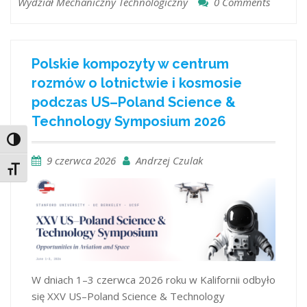
Wydział Mechaniczny Technologiczny
0 Comments
Polskie kompozyty w centrum
rozmów o lotnictwie i kosmosie
podczas US–Poland Science &
Technology Symposium 2026
Toggle High Contrast
9 czerwca 2026
Andrzej Czulak
Toggle Font size
W dniach 1–3 czerwca 2026 roku w Kalifornii odbyło
się XXV US–Poland Science & Technology