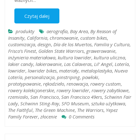
ważnych…
Czytaj dalej
produkty
aerografia
,
Bay Area
,
By Reason of
Insanity
,
California
,
chromowanie
,
custom bikes
,
customizacja
,
design
,
Día de los Muertos
,
Familia y Cultura
,
Frisco’s Finest
,
Golden State Warriors
,
grawerowanie
,
inżynieria materiałowa
,
kultura lowrider
,
kultura uliczna
,
lakier candy
,
lakierowanie
,
Las Calaveras
,
Lil’ Angel
,
Lotería
,
lowrider
,
lowrider bikes
,
materiały
,
metaloplastyka
,
Nueva
Lotería
,
personalizacja
,
pinstriping
,
powłoki
,
prototypowanie
,
rękodzieło
,
renowacja
,
rowery custom
,
rowery kolekcjonerskie
,
rowery lowrider
,
rowery zabytkowe
,
rzemiosło
,
San Francisco
,
San Francisco 49ers
,
Schwinn Fair
Lady
,
Schwinn Sting-Ray
,
SFO Museum
,
sztuka użytkowa
,
The Faithful
,
The Green Machine
,
The Warriors
,
Yepez
Family Forever
,
złocenie
0 Comments