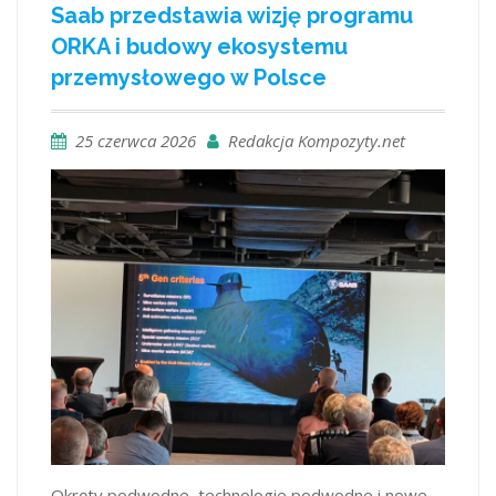
Saab przedstawia wizję programu
ORKA i budowy ekosystemu
przemysłowego w Polsce
25 czerwca 2026
Redakcja Kompozyty.net
Okręty podwodne, technologie podwodne i nowe