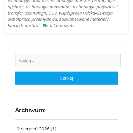
technologie dual-use
,
technologie morskie
,
technologie
offshore
,
technologie podwodne
,
technologie przyszłości
,
transfer technologii
,
UUV
,
współpraca Polska–Szwecja
,
współpraca przemysłowa
,
zaawansowane materiały
,
łańcuch dostaw
0 Comments
Archiwum:
sierpień 2026
(1)