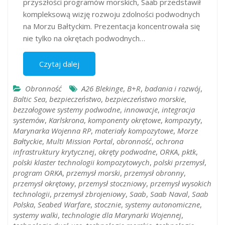
przyszłości programów morskich, Saab przedstawił
kompleksową wizję rozwoju zdolności podwodnych
na Morzu Bałtyckim. Prezentacja koncentrowała się
nie tylko na okrętach podwodnych…
Czytaj dalej
Obronność
A26 Blekinge
,
B+R
,
badania i rozwój
,
Baltic Sea
,
bezpieczeństwo
,
bezpieczeństwo morskie
,
bezzałogowe systemy podwodne
,
innowacje
,
integracja
systemów
,
Karlskrona
,
komponenty okrętowe
,
kompozyty
,
Marynarka Wojenna RP
,
materiały kompozytowe
,
Morze
Bałtyckie
,
Multi Mission Portal
,
obronność
,
ochrona
infrastruktury krytycznej
,
okręty podwodne
,
ORKA
,
pktk
,
polski klaster technologii kompozytowych
,
polski przemysł
,
program ORKA
,
przemysł morski
,
przemysł obronny
,
przemysł okrętowy
,
przemysł stoczniowy
,
przemysł wysokich
technologii
,
przemysł zbrojeniowy
,
Saab
,
Saab Naval
,
Saab
Polska
,
Seabed Warfare
,
stocznie
,
systemy autonomiczne
,
systemy walki
,
technologie dla Marynarki Wojennej
,