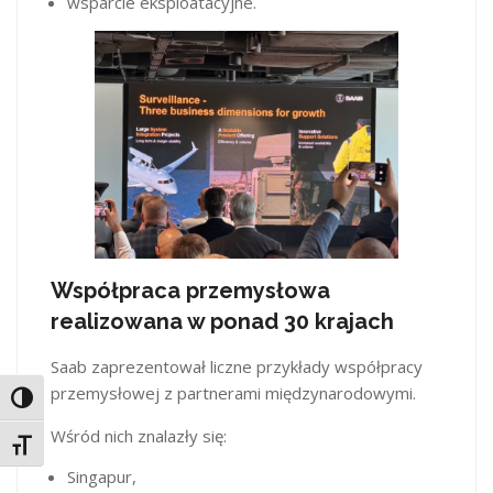
wsparcie eksploatacyjne.
Współpraca przemysłowa
realizowana w ponad 30 krajach
Saab zaprezentował liczne przykłady współpracy
przemysłowej z partnerami międzynarodowymi.
Toggle High Contrast
Wśród nich znalazły się:
Toggle Font size
Singapur,