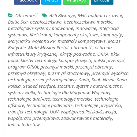
Obronność
A26 Blekinge
,
B+R
,
badania i rozwój
,
Baltic Sea
,
bezpieczeństwo
,
bezpieczeństwo morskie
,
bezzałogowe systemy podwodne
,
innowacje
,
integracja
systemów
,
Karlskrona
,
komponenty okrętowe
,
kompozyty
,
Marynarka Wojenna RP
,
materiały kompozytowe
,
Morze
Bałtyckie
,
Multi Mission Portal
,
obronność
,
ochrona
infrastruktury krytycznej
,
okręty podwodne
,
ORKA
,
pktk
,
polski klaster technologii kompozytowych
,
polski przemysł
,
program ORKA
,
przemysł morski
,
przemysł obronny
,
przemysł okrętowy
,
przemysł stoczniowy
,
przemysł wysokich
technologii
,
przemysł zbrojeniowy
,
Saab
,
Saab Naval
,
Saab
Polska
,
Seabed Warfare
,
stocznie
,
systemy autonomiczne
,
systemy walki
,
technologie dla Marynarki Wojennej
,
technologie dual-use
,
technologie morskie
,
technologie
offshore
,
technologie podwodne
,
technologie przyszłości
,
transfer technologii
,
UUV
,
współpraca Polska–Szwecja
,
współpraca przemysłowa
,
zaawansowane materiały
,
łańcuch dostaw