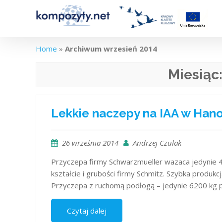
Skip
to
content
Home
»
Archiwum wrzesień 2014
Miesiąc
Lekkie naczepy na IAA w Han
26 września 2014
Andrzej Czulak
Przyczepa firmy Schwarzmueller wazaca jedynie 4
kształcie i grubości firmy Schmitz. Szybka produk
Przyczepa z ruchomą podłogą – jedynie 6200 kg
Czytaj dalej