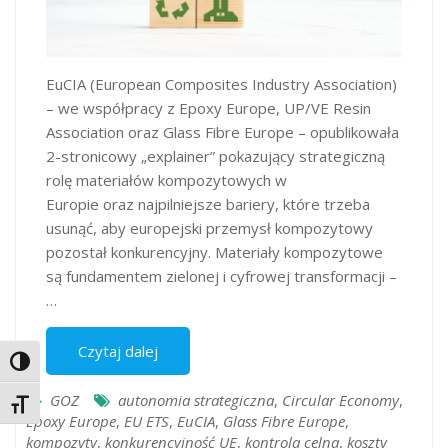
EuCIA (European Composites Industry Association)
– we współpracy z Epoxy Europe, UP/VE Resin
Association oraz Glass Fibre Europe – opublikowała
2-stronicowy „explainer” pokazujący strategiczną
rolę materiałów kompozytowych w
Europie oraz najpilniejsze bariery, które trzeba
usunąć, aby europejski przemysł kompozytowy
pozostał konkurencyjny. Materiały kompozytowe
są fundamentem zielonej i cyfrowej transformacji –
…
Czytaj dalej
Toggle High Contrast
GOZ
autonomia strategiczna
,
Circular Economy
,
Toggle Font size
Epoxy Europe
,
EU ETS
,
EuCIA
,
Glass Fibre Europe
,
kompozyty
,
konkurencyjność UE
,
kontrola celna
,
koszty