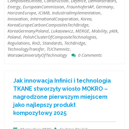
CompositesUnited
,
Construction
,
Defence
,
Demonstrators
,
Energy
,
EuropeanCommission
,
FraunhoferIAP
,
Germany
,
HorizonEurope
,
ICIMB
,
IndustrialImplementation
,
Innovation
,
InternationalCooperation
,
Korea
,
KoreaEuropeCarbonCompositesTechBridge
,
KoreaGermanyPoland
,
Lukasiewicz
,
MERGE
,
Mobility
,
pktk
,
Poland
,
PolishClusterOfCompositeTechnologies
,
Regulations
,
RnD
,
Standards
,
TechBridge
,
TechnologyTransfer
,
TUChemnitz
,
WarsawUniversityOfTechnology
0 Comments
Jak innowacja Infinici i technologia
TKANE stworzyły wiosło MOKRO –
nagrodzone pierwszym miejscem
jako najlepszy produkt
kompozytowy 2025