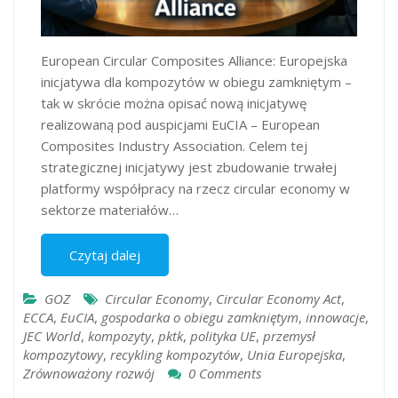
European Circular Composites Alliance: Europejska
inicjatywa dla kompozytów w obiegu zamkniętym –
tak w skrócie można opisać nową inicjatywę
realizowaną pod auspicjami EuCIA – European
Composites Industry Association. Celem tej
strategicznej inicjatywy jest zbudowanie trwałej
platformy współpracy na rzecz circular economy w
sektorze materiałów…
Czytaj dalej
GOZ
Circular Economy
,
Circular Economy Act
,
ECCA
,
EuCIA
,
gospodarka o obiegu zamkniętym
,
innowacje
,
JEC World
,
kompozyty
,
pktk
,
polityka UE
,
przemysł
kompozytowy
,
recykling kompozytów
,
Unia Europejska
,
Zrównoważony rozwój
0 Comments