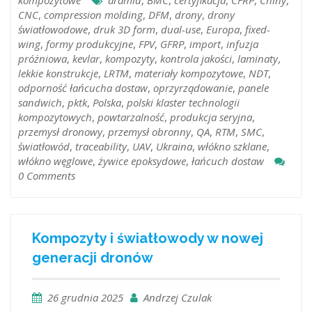
kompozytowe
aramid
,
BMC
,
certyfikacja
,
CFRP
,
Chiny
,
CNC
,
compression molding
,
DFM
,
drony
,
drony
światłowodowe
,
druk 3D form
,
dual-use
,
Europa
,
fixed-
wing
,
formy produkcyjne
,
FPV
,
GFRP
,
import
,
infuzja
próżniowa
,
kevlar
,
kompozyty
,
kontrola jakości
,
laminaty
,
lekkie konstrukcje
,
LRTM
,
materiały kompozytowe
,
NDT
,
odporność łańcucha dostaw
,
oprzyrządowanie
,
panele
sandwich
,
pktk
,
Polska
,
polski klaster technologii
kompozytowych
,
powtarzalność
,
produkcja seryjna
,
przemysł dronowy
,
przemysł obronny
,
QA
,
RTM
,
SMC
,
światłowód
,
traceability
,
UAV
,
Ukraina
,
włókno szklane
,
włókno węglowe
,
żywice epoksydowe
,
łańcuch dostaw
0 Comments
Kompozyty i światłowody w nowej
generacji dronów
26 grudnia 2025
Andrzej Czulak