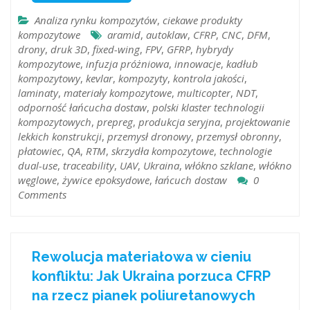
Analiza rynku kompozytów
,
ciekawe produkty
kompozytowe
aramid
,
autoklaw
,
CFRP
,
CNC
,
DFM
,
drony
,
druk 3D
,
fixed-wing
,
FPV
,
GFRP
,
hybrydy
kompozytowe
,
infuzja próżniowa
,
innowacje
,
kadłub
kompozytowy
,
kevlar
,
kompozyty
,
kontrola jakości
,
laminaty
,
materiały kompozytowe
,
multicopter
,
NDT
,
odporność łańcucha dostaw
,
polski klaster technologii
kompozytowych
,
prepreg
,
produkcja seryjna
,
projektowanie
lekkich konstrukcji
,
przemysł dronowy
,
przemysł obronny
,
płatowiec
,
QA
,
RTM
,
skrzydła kompozytowe
,
technologie
dual-use
,
traceability
,
UAV
,
Ukraina
,
włókno szklane
,
włókno
węglowe
,
żywice epoksydowe
,
łańcuch dostaw
0
Comments
Rewolucja materiałowa w cieniu
konfliktu: Jak Ukraina porzuca CFRP
na rzecz pianek poliuretanowych