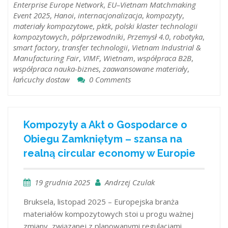
Enterprise Europe Network
,
EU–Vietnam Matchmaking
Event 2025
,
Hanoi
,
internacjonalizacja
,
kompozyty
,
materiały kompozytowe
,
pktk
,
polski klaster technologii
kompozytowych
,
półprzewodniki
,
Przemysł 4.0
,
robotyka
,
smart factory
,
transfer technologii
,
Vietnam Industrial &
Manufacturing Fair
,
VIMF
,
Wietnam
,
współpraca B2B
,
współpraca nauka-biznes
,
zaawansowane materiały
,
łańcuchy dostaw
0 Comments
Kompozyty a Akt o Gospodarce o
Obiegu Zamkniętym – szansa na
realną circular economy w Europie
19 grudnia 2025
Andrzej Czulak
Bruksela, listopad 2025 – Europejska branża
materiałów kompozytowych stoi u progu ważnej
zmiany, związanej z planowanymi regulacjami