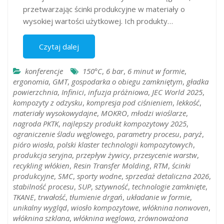
przetwarzając ścinki produkcyjne w materiały o
wysokiej wartości użytkowej. Ich produkty…
Czytaj dalej
konferencje
150°C
,
6 bar
,
6 minut w formie
,
ergonomia
,
GMT
,
gospodarka o obiegu zamkniętym
,
gładka
powierzchnia
,
Infinici
,
infuzja próżniowa
,
JEC World 2025
,
kompozyty z odzysku
,
kompresja pod ciśnieniem
,
lekkość
,
materiały wysokowydajne
,
MOKRO
,
młodzi wioślarze
,
nagroda PKTK
,
najlepszy produkt kompozytowy 2025
,
ograniczenie śladu węglowego
,
parametry procesu
,
paryż
,
pióro wiosła
,
polski klaster technologii kompozytowych
,
produkcja seryjna
,
przepływ żywicy
,
przesycenie warstw
,
recykling włókien
,
Resin Transfer Molding
,
RTM
,
ścinki
produkcyjne
,
SMC
,
sporty wodne
,
sprzedaż detaliczna 2026
,
stabilność procesu
,
SUP
,
sztywność
,
technologie zamknięte
,
TKANE
,
trwałość
,
tłumienie drgań
,
układanie w formie
,
unikalny wygląd
,
wiosło kompozytowe
,
włóknina nonwoven
,
włóknina szklana
,
włóknina węglowa
,
zrównoważona