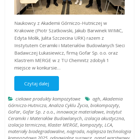
Naukowcy z Akademii Górniczo-Hutniczej w
Krakowie (Piotr Szatkowski, Jakub Barwinek WIMiC,
Edyta Molik, Julita Szczecina URK) razem z
Instytutem Ceramiki i Materiałów Budowlanych Sieci
Badawczej Łukasiewicz, firmą Gofar Sp. o.o. oraz
Klastrem MERGE w z TU Chemnitz zdobyli 1
miejsce w konkursie…
Czytaj dalej
ciekawe produkty kompozytowe
agh
,
Akademia
Górniczo-Hutnicza
,
Analiza Cyklu Życia
,
biokompozyty
,
GoFar
,
Gofar Sp. z o.o.
,
innowacje materiałowe
,
Instytut
Ceramiki i Materiałów Budowlanych
,
izolacja akustyczna
,
izolacja termiczna
,
Klaster MERGE
,
kompozyty
,
LCA
,
materiały biodegradowalne
,
nagroda
,
najlepsza technologia
kompozytowa 2025
,
odnawialne surowce
,
panel warstwowy
,