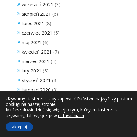
wrzesień 2021
(3)
sierpień 2021
(6)
lipiec 2021
(8)
czerwiec 2021
(5)
maj 2021
(6)
kwiecień 2021
(7)
marzec 2021
(4)
luty 2021
(5)
styczeń 2021
(3)
listopad 2020
(3)
Używamy ciasteczek, aby zapewnić Państwu najwyższy poziom
październik 2020
(1)
obsługi na naszej stronie.
wrzesień 2020
(6)
Możesz dowiedzieć się więcej o tym, których ciasteczek
ustawieniach
.
używamy, lub wyłącz je w
sierpień 2020
(1)
Akceptuj
lipiec 2020
(2)