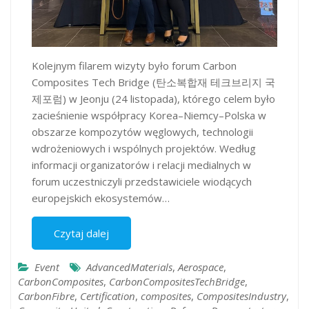
Kolejnym filarem wizyty było forum Carbon
Composites Tech Bridge (탄소복합재 테크브리지 국
제포럼) w Jeonju (24 listopada), którego celem było
zacieśnienie współpracy Korea–Niemcy–Polska w
obszarze kompozytów węglowych, technologii
wdrożeniowych i wspólnych projektów. Według
informacji organizatorów i relacji medialnych w
forum uczestniczyli przedstawiciele wiodących
europejskich ekosystemów…
Czytaj dalej
Event
AdvancedMaterials
,
Aerospace
,
CarbonComposites
,
CarbonCompositesTechBridge
,
CarbonFibre
,
Certification
,
composites
,
CompositesIndustry
,