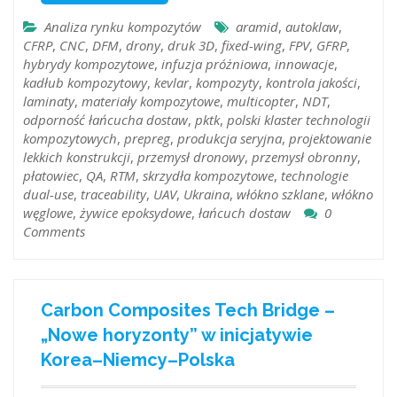
Analiza rynku kompozytów
aramid
,
autoklaw
,
CFRP
,
CNC
,
DFM
,
drony
,
druk 3D
,
fixed-wing
,
FPV
,
GFRP
,
hybrydy kompozytowe
,
infuzja próżniowa
,
innowacje
,
kadłub kompozytowy
,
kevlar
,
kompozyty
,
kontrola jakości
,
laminaty
,
materiały kompozytowe
,
multicopter
,
NDT
,
odporność łańcucha dostaw
,
pktk
,
polski klaster technologii
kompozytowych
,
prepreg
,
produkcja seryjna
,
projektowanie
lekkich konstrukcji
,
przemysł dronowy
,
przemysł obronny
,
płatowiec
,
QA
,
RTM
,
skrzydła kompozytowe
,
technologie
dual-use
,
traceability
,
UAV
,
Ukraina
,
włókno szklane
,
włókno
węglowe
,
żywice epoksydowe
,
łańcuch dostaw
0
Comments
Carbon Composites Tech Bridge –
„Nowe horyzonty” w inicjatywie
Korea–Niemcy–Polska