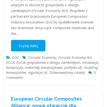
unijnymi w obszarze gospodarki o obiegu
zamkniętym (Circular Economy Act). Wspólnie z
partnerami branżowymi European Composites
Industry Association (EuCIA) opublikowała sta­nowi­
sko branżowe dotyczące Composite materials and
the…
Czytaj dalej
GOZ
Circular Economy
,
Circular Economy Act
,
ECCA
,
EuCIA
,
gospodarka o obiegu zamkniętym
,
innowacje
,
kompozyty
,
materiały kompozytowe
,
polityka UE
,
recykling
kompozytów
,
regulacje UE
,
Zrównoważony rozwój
0
Comments
European Circular Composites
Alliance: nowe otwarcie dla