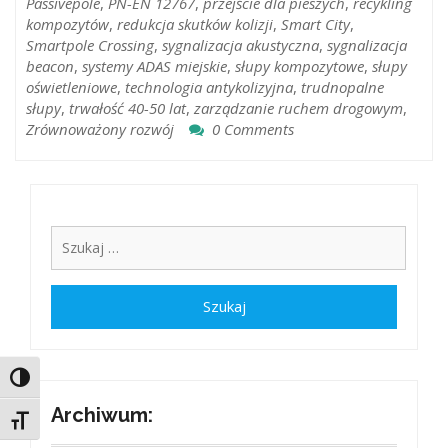
Passivepole
,
PN-EN 12767
,
przejście dla pieszych
,
recykling
kompozytów
,
redukcja skutków kolizji
,
Smart City
,
Smartpole Crossing
,
sygnalizacja akustyczna
,
sygnalizacja
beacon
,
systemy ADAS miejskie
,
słupy kompozytowe
,
słupy
oświetleniowe
,
technologia antykolizyjna
,
trudnopalne
słupy
,
trwałość 40-50 lat
,
zarządzanie ruchem drogowym
,
Zrównoważony rozwój
0 Comments
Toggle High Contrast
Archiwum:
Toggle Font size