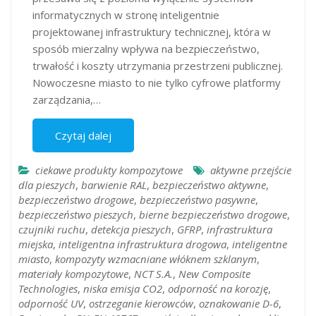
informatycznych w stronę inteligentnie
projektowanej infrastruktury technicznej, która w
sposób mierzalny wpływa na bezpieczeństwo,
trwałość i koszty utrzymania przestrzeni publicznej.
Nowoczesne miasto to nie tylko cyfrowe platformy
zarządzania,…
Czytaj dalej
ciekawe produkty kompozytowe
aktywne przejście
dla pieszych
,
barwienie RAL
,
bezpieczeństwo aktywne
,
bezpieczeństwo drogowe
,
bezpieczeństwo pasywne
,
bezpieczeństwo pieszych
,
bierne bezpieczeństwo drogowe
,
czujniki ruchu
,
detekcja pieszych
,
GFRP
,
infrastruktura
miejska
,
inteligentna infrastruktura drogowa
,
inteligentne
miasto
,
kompozyty wzmacniane włóknem szklanym
,
materiały kompozytowe
,
NCT S.A.
,
New Composite
Technologies
,
niska emisja CO2
,
odporność na korozję
,
odporność UV
,
ostrzeganie kierowców
,
oznakowanie D-6
,