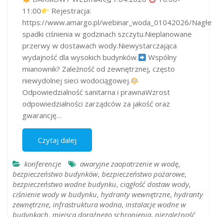
11:00
Rejestracja:
https://www.amargo.pl/webinar_woda_01042026/Nagłe
spadki ciśnienia w godzinach szczytu.Nieplanowane
przerwy w dostawach wody.Niewystarczająca
wydajność dla wysokich budynków.
Wspólny
mianownik? Zależność od zewnętrznej, często
niewydolnej sieci wodociągowej.
Odpowiedzialność sanitarna i prawnaWzrost
odpowiedzialności zarządców za jakość oraz
gwarancję…
Czytaj dalej
konferencje
awaryjne zaopatrzenie w wodę
,
bezpieczeństwo budynków
,
bezpieczeństwo pożarowe
,
bezpieczeństwo wodne budynku
,
ciągłość dostaw wody
,
ciśnienie wody w budynku
,
hydranty wewnętrzne
,
hydranty
zewnętrzne
,
infrastruktura wodna
,
instalacje wodne w
budynkach
,
miejsca doraźnego schronienia
,
niezależność