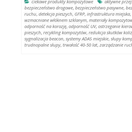
ciekawe produkty kompozytowe
aktywne przej
bezpieczeństwo drogowe
,
bezpieczeństwo pasywne
,
be
ruchu
,
detekcja pieszych
,
GFRP
,
infrastruktura miejska
wzmacniane włóknem szklanym
,
materiały kompozyto
odporność na korozję
,
odporność UV
,
ostrzeganie kier
pieszych
,
recykling kompozytów
,
redukcja skutków koliz
sygnalizacja beacon
,
systemy ADAS miejskie
,
słupy kom
trudnopalne słupy
,
trwałość 40-50 lat
,
zarządzanie ru