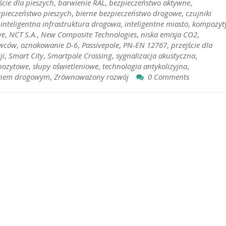
ście dla pieszych
,
barwienie RAL
,
bezpieczeństwo aktywne
,
zpieczeństwo pieszych
,
bierne bezpieczeństwo drogowe
,
czujniki
,
inteligentna infrastruktura drogowa
,
inteligentne miasto
,
kompozyt
we
,
NCT S.A.
,
New Composite Technologies
,
niska emisja CO2
,
owców
,
oznakowanie D-6
,
Passivepole
,
PN-EN 12767
,
przejście dla
ji
,
Smart City
,
Smartpole Crossing
,
sygnalizacja akustyczna
,
pozytowe
,
słupy oświetleniowe
,
technologia antykolizyjna
,
chem drogowym
,
Zrównoważony rozwój
0 Comments