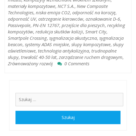
materiały kompozytowe
,
NCT S.A.
,
New Composite
Technologies
,
niska emisja CO2
,
odporność na korozję
,
odporność UV
,
ostrzeganie kierowców
,
oznakowanie D-6
,
Passivepole
,
PN-EN 12767
,
przejście dla pieszych
,
recykling
kompozytów
,
redukcja skutków kolizji
,
Smart City
,
Smartpole Crossing
,
sygnalizacja akustyczna
,
sygnalizacja
beacon
,
systemy ADAS miejskie
,
słupy kompozytowe
,
słupy
oświetleniowe
,
technologia antykolizyjna
,
trudnopalne
słupy
,
trwałość 40-50 lat
,
zarządzanie ruchem drogowym
,
Zrównoważony rozwój
0 Comments