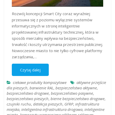
Rozwój koncepcji Smart City coraz wyraźniej
przesuwa się z poziomu wyłącznie systemów
informatycznych w stronę inteligentnie
projektowanej infrastruktury technicznej, która w
sposób mierzalny wpływa na bezpieczeństwo,
trwałość i koszty utrzymania przestrzeni publicznej.
Nowoczesne miasto to nie tylko cyfrowe platformy
zarządzania,…
Czytaj dalej
ciekawe produkty kompozytowe
aktywne przejście
dla pieszych
,
barwienie RAL
,
bezpieczeństwo aktywne
,
bezpieczeństwo drogowe
,
bezpieczeństwo pasywne
,
bezpieczeństwo pieszych
,
bierne bezpieczeństwo drogowe
,
czujniki ruchu
,
detekcja pieszych
,
GFRP
,
infrastruktura
miejska
,
inteligentna infrastruktura drogowa
,
inteligentne
miasto
,
kompozyty wzmacniane włóknem szklanym
,