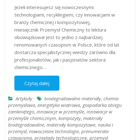
Jeżeli interesujesz się nowoczesnymi
technologiami, recyklingiem, czy innowacjami w
branży chemicznej i kompozytowej,
miesięcznik Przemysł Chemiczny to lektura
obowiązkowa! Jest to jedno z najbardziej
renomowanych czasopism w Polsce, które od lat
dostarcza specjalistycznej wiedzy zarówno dla
profesjonalistów, jak i pasjonatów sektora
chemicznego.…
Czytaj dalej
Artykuły
biodegradowalne materiały
,
chemia
przemysłowa
,
energetyka wiatrowa
,
gospodarka obiegu
zamkniętego
,
innowacje w przemyśle
,
innowacje w
przemyśle chemicznym
,
kompozyty
,
materiały
biodegradowalne
,
materiały kompozytowe
,
nauka i
przemysł
,
nowoczesne technologie
,
prenumerata
czasopisma
,
przeglądy technologiczne
,
przemysł