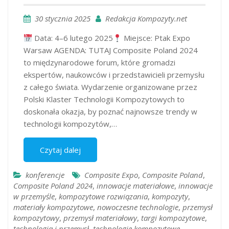
30 stycznia 2025
Redakcja Kompozyty.net
Data: 4–6 lutego 2025
Miejsce: Ptak Expo
Warsaw AGENDA: TUTAJ Composite Poland 2024
to międzynarodowe forum, które gromadzi
ekspertów, naukowców i przedstawicieli przemysłu
z całego świata. Wydarzenie organizowane przez
Polski Klaster Technologii Kompozytowych to
doskonała okazja, by poznać najnowsze trendy w
technologii kompozytów,…
Czytaj dalej
konferencje
Composite Expo
,
Composite Poland
,
Composite Poland 2024
,
innowacje materiałowe
,
innowacje
w przemyśle
,
kompozytowe rozwiązania
,
kompozyty
,
materiały kompozytowe
,
nowoczesne technologie
,
przemysł
kompozytowy
,
przemysł materiałowy
,
targi kompozytowe
,
technologia i przemysł
,
technologie kompozytowe
,