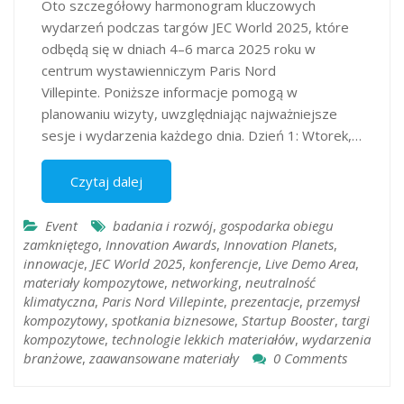
​Oto szczegółowy harmonogram kluczowych
wydarzeń podczas targów JEC World 2025, które
odbędą się w dniach 4–6 marca 2025 roku w
centrum wystawienniczym Paris Nord
Villepinte. Poniższe informacje pomogą w
planowaniu wizyty, uwzględniając najważniejsze
sesje i wydarzenia każdego dnia.​ Dzień 1: Wtorek,…
Czytaj dalej
Event
badania i rozwój
,
gospodarka obiegu
zamkniętego
,
Innovation Awards
,
Innovation Planets
,
innowacje
,
JEC World 2025
,
konferencje
,
Live Demo Area
,
materiały kompozytowe
,
networking
,
neutralność
klimatyczna
,
Paris Nord Villepinte
,
prezentacje
,
przemysł
kompozytowy
,
spotkania biznesowe
,
Startup Booster
,
targi
kompozytowe
,
technologie lekkich materiałów
,
wydarzenia
branżowe
,
zaawansowane materiały
0 Comments