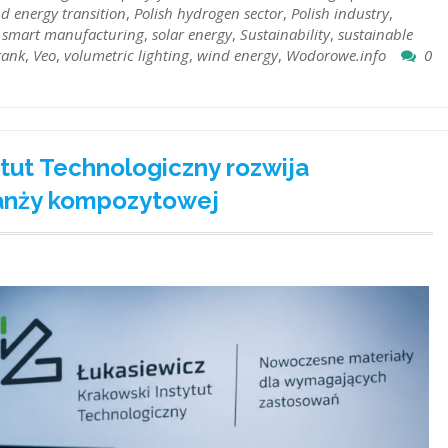
d energy transition
,
Polish hydrogen sector
,
Polish industry
,
,
smart manufacturing
,
solar energy
,
Sustainability
,
sustainable
tank
,
Veo
,
volumetric lighting
,
wind energy
,
Wodorowe.info
0
tut Technologiczny rozwija
ranży kompozytowej