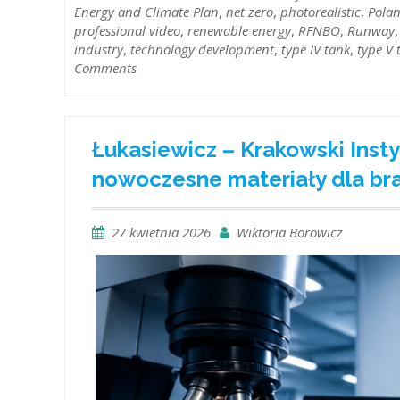
Energy and Climate Plan
,
net zero
,
photorealistic
,
Polan
professional video
,
renewable energy
,
RFNBO
,
Runway
industry
,
technology development
,
type IV tank
,
type V 
Comments
Łukasiewicz – Krakowski Insty
nowoczesne materiały dla b
27 kwietnia 2026
Wiktoria Borowicz