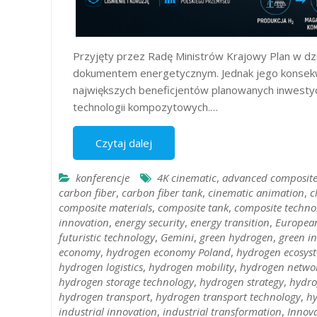
Przyjęty przez Radę Ministrów Krajowy Plan w dzi
dokumentem energetycznym. Jednak jego konsekwe
największych beneficjentów planowanych inwesty
technologii kompozytowych.…
Czytaj dalej
konferencje
4K cinematic
,
advanced composite
carbon fiber
,
carbon fiber tank
,
cinematic animation
,
c
composite materials
,
composite tank
,
composite techno
innovation
,
energy security
,
energy transition
,
European
futuristic technology
,
Gemini
,
green hydrogen
,
green i
economy
,
hydrogen economy Poland
,
hydrogen ecosys
hydrogen logistics
,
hydrogen mobility
,
hydrogen netwo
hydrogen storage technology
,
hydrogen strategy
,
hydro
hydrogen transport
,
hydrogen transport technology
,
hy
industrial innovation
,
industrial transformation
,
Innov