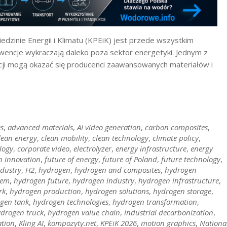
edzinie Energii i Klimatu (KPEiK) jest przede wszystkim
ncje wykraczają daleko poza sektor energetyki. Jednym z
cji mogą okazać się producenci zaawansowanych materiałów i
s
,
advanced materials
,
AI video generation
,
carbon composites
,
lean energy
,
clean mobility
,
clean technology
,
climate policy
,
logy
,
corporate video
,
electrolyzer
,
energy infrastructure
,
energy
 innovation
,
future of energy
,
future of Poland
,
future technology
,
ndustry
,
H2
,
hydrogen
,
hydrogen and composites
,
hydrogen
tem
,
hydrogen future
,
hydrogen industry
,
hydrogen infrastructure
,
rk
,
hydrogen production
,
hydrogen solutions
,
hydrogen storage
,
gen tank
,
hydrogen technologies
,
hydrogen transformation
,
drogen truck
,
hydrogen value chain
,
industrial decarbonization
,
ation
,
Kling AI
,
kompozyty.net
,
KPEiK 2026
,
motion graphics
,
Nationa