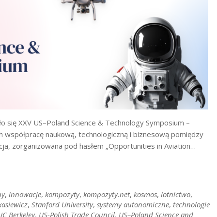
yło się XXV US–Poland Science & Technology Symposium –
h współpracę naukową, technologiczną i biznesową pomiędzy
ja, zorganizowana pod hasłem „Opportunities in Aviation…
ny
,
innowacje
,
kompozyty
,
kompozyty.net
,
kosmos
,
lotnictwo
,
kasiewicz
,
Stanford University
,
systemy autonomiczne
,
technologie
UC Berkeley
,
US-Polish Trade Council
,
US–Poland Science and