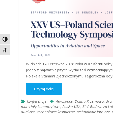
Toggle High Contrast
Toggle Font size
W dniach 1–3 czerwca 2026 roku w Kalifornii odb
jedno z najważniejszych wydarzeń wzmacniającyc
Polską a Stanami Zjednoczonymi. Tegoroczna edyc
Czytaj dalej
konferencje
Aerospace
,
Dolina Krzemowa
,
dro
materiały kompozytowe
,
Polska-USA
,
Sieć Badawcza Łu
dual-use
,
technologie kosmiczne
,
technologie lotnicze
,