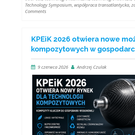
Technology Symposium
,
współpraca transatlantycka
,
z
Comments
KPEiK 2026 otwiera nowe możl
kompozytowych w gospodar
9 czerwca 2026
Andrzej Czulak