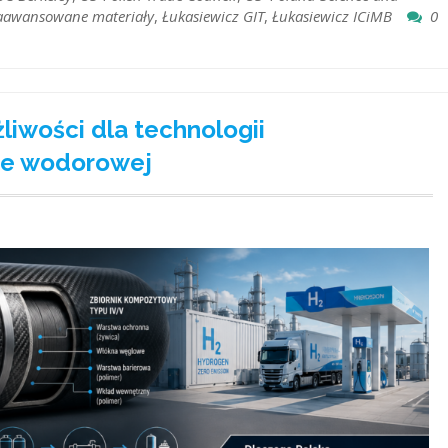
aawansowane materiały
,
Łukasiewicz GIT
,
Łukasiewicz ICiMB
0
iwości dla technologii
ce wodorowej