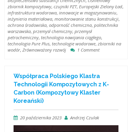
bezpieczeństwo substancji chemicznych
,
ciśnieniowy
zbiornik kompozytowy
,
czujniki PZT
,
Europejski Zielony Ład
,
infrastruktura wodorowa
,
innowacje w magazynowaniu
,
inżynieria materiałowa
,
monitorowanie stanu konstrukcji
,
ochrona środowiska
,
odporność chemiczna
,
politechnika
warszawska
,
przemysł chemiczny
,
przemysł
petrochemiczny
,
technologia nawijania ciągłego
,
technologia Pure Plus
,
technologie wodorowe
,
zbiorniki na
wodór
,
Zrównoważony rozwój
1 Comment
Współpraca Polskiego Klastra
Technologii Kompozytowych z K-
Carbon (Kompozytowy Klaster
Koreański)
20 października 2023
Andrzej Czulak