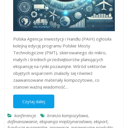
Polska Agencja Inwestycji i Handlu (PAIH) ogłosiła
kolejną edycję programu Polskie Mosty
Technologiczne (PMT), skierowanego do mikro,
małych i średnich przedsiębiorstw planujących
ekspansję na rynki pozaunijne. Wśród sektorów
objętych wsparciem znalazły się również
zaawansowane materiały kompozytowe, co
stanowi ważną wiadomość…
Czytaj dalej
konferencje
branża kompozytowa
,
dofinansowanie
,
ekspansja międzynarodowa
,
eksport
,
fundusze europejskie
,
innowacje
,
innowacyjne produkty
,