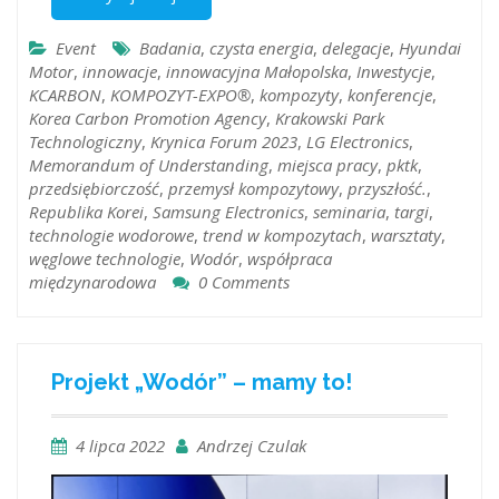
Event
Badania
,
czysta energia
,
delegacje
,
Hyundai
Motor
,
innowacje
,
innowacyjna Małopolska
,
Inwestycje
,
KCARBON
,
KOMPOZYT-EXPO®
,
kompozyty
,
konferencje
,
Korea Carbon Promotion Agency
,
Krakowski Park
Technologiczny
,
Krynica Forum 2023
,
LG Electronics
,
Memorandum of Understanding
,
miejsca pracy
,
pktk
,
przedsiębiorczość
,
przemysł kompozytowy
,
przyszłość.
,
Republika Korei
,
Samsung Electronics
,
seminaria
,
targi
,
technologie wodorowe
,
trend w kompozytach
,
warsztaty
,
węglowe technologie
,
Wodór
,
współpraca
międzynarodowa
0 Comments
Projekt „Wodór” – mamy to!
4 lipca 2022
Andrzej Czulak