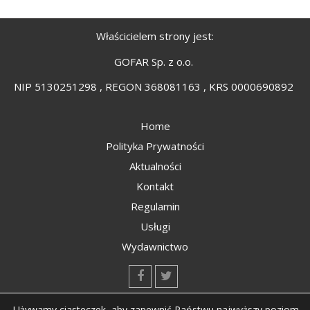
Właścicielem strony jest:
GOFAR Sp. z o.o.
NIP 5130251298 , REGON 368081163 , KRS 0000690892
Home
Polityka Prywatności
Aktualności
Kontakt
Regulamin
Usługi
Wydawnictwo
kontakt@kompozyty.net
Używamy ciasteczek, aby zapewnić Państwu najwyższy poziom