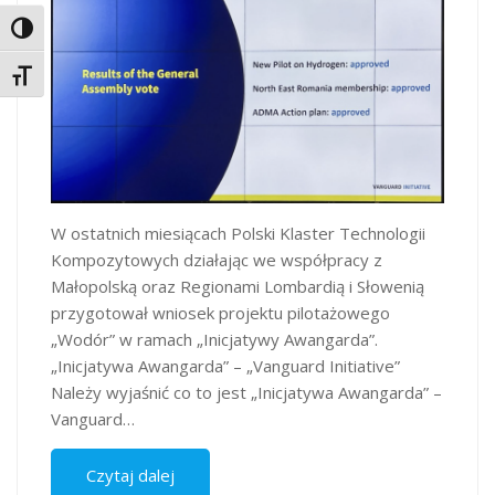
Toggle High Contrast
Toggle Font size
W ostatnich miesiącach Polski Klaster Technologii
Kompozytowych działając we współpracy z
Małopolską oraz Regionami Lombardią i Słowenią
przygotował wniosek projektu pilotażowego
„Wodór” w ramach „Inicjatywy Awangarda”.
„Inicjatywa Awangarda” – „Vanguard Initiative”
Należy wyjaśnić co to jest „Inicjatywa Awangarda” –
Vanguard…
Czytaj dalej