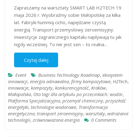
Zapraszamy na warsztaty SMART LAB H2TECH 19
maja 2026 r. Wyobraźmy sobie Małopolskę za kilka
lat. Fabryki hummią cicho, napędzane czystą
energią. Transport przemysłowy zeroemisyjny.
Inwestycje zagranicznego kapitału napływają tu jak
nigdy wcześniej. To nie jest sen – to realna…
Czytaj dalej
Event
Business Technology Roadmap
,
ekosystem
innowacji
,
energia odnawalna
,
firmy kompozytowe
,
H2Tech
,
innowacje
,
kompozyty
,
konkurencyjność
,
Kraków
,
Małopolska
,
Oto tagi dla artykułu po przecinkach: wodór
,
Platforma Specjalizacyjna
,
przemysł chemiczny
,
przyszłość
energetyki
,
technologie wodorowe
,
Transformacja
energetyczna
,
transport zeroemisyjny
,
warsztaty
,
wdrażanie
technologii​​​​​​​​​​​​​​​​
,
zrównoważona energia
0 Comments