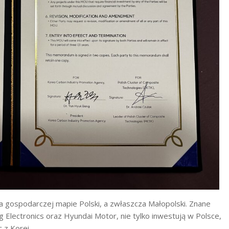
a gospodarczej mapie Polski, a zwłaszcza Małopolski. Znane
g Electronics oraz Hyundai Motor, nie tylko inwestują w Polsce,
c z Korei…