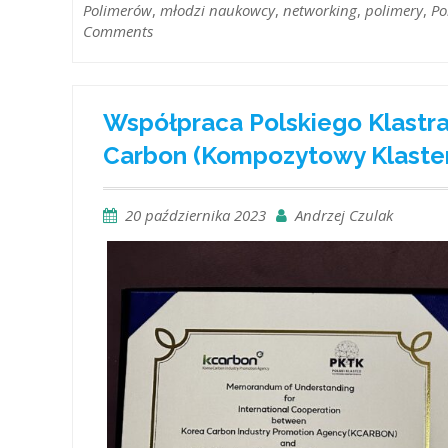
Polimerów
,
młodzi naukowcy
,
networking
,
polimery
,
Po
Comments
Współpraca Polskiego Klastr
Carbon (Kompozytowy Klaster
20 października 2023
Andrzej Czulak