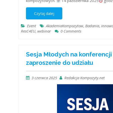
kompozytowych.
14 października 2025
godz.
Czytaj dalej
Event
AkademiaKompozytow
,
Badania
,
innowa
ResC4EU
,
webinar
0 Comments
Sesja Młodych na konferencji
zaproszenie do udziału
3 czerwca 2025
Redakcja Kompozyty.net