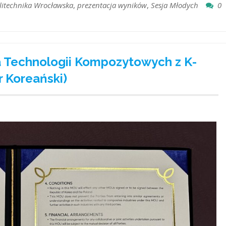
litechnika Wrocławska
,
prezentacja wyników
,
Sesja Młodych
0
a Technologii Kompozytowych z K-
 Koreański)