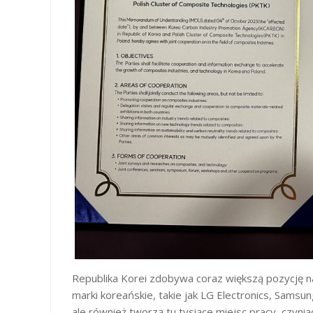
Republika Korei zdobywa coraz większą pozycję n
marki koreańskie, takie jak LG Electronics, Samsun
ale również tworzą tu tysiące miejsc pracy, czynią