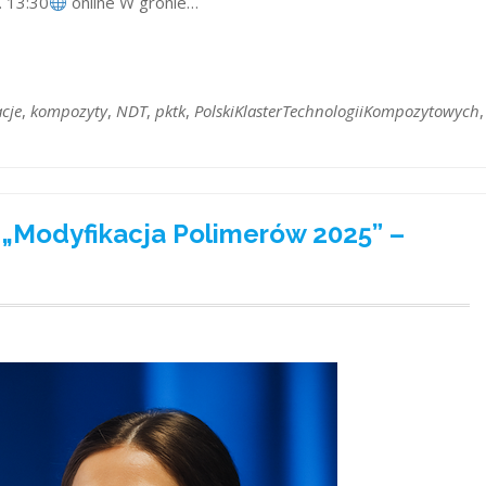
 13:30
online W gronie…
cje
,
kompozyty
,
NDT
,
pktk
,
PolskiKlasterTechnologiiKompozytowych
,
 „Modyfikacja Polimerów 2025” –