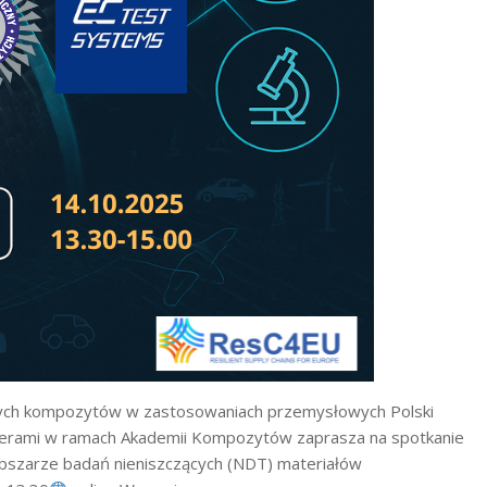
ych kompozytów w zastosowaniach przemysłowych Polski
nerami w ramach Akademii Kompozytów zaprasza na spotkanie
bszarze badań nieniszczących (NDT) materiałów