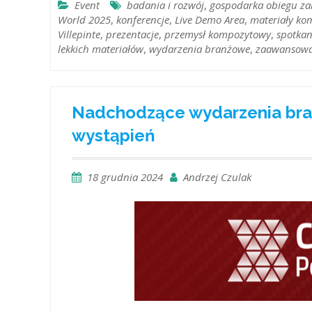
Event
badania i rozwój
,
gospodarka obiegu za
World 2025
,
konferencje
,
Live Demo Area
,
materiały k
Villepinte
,
prezentacje
,
przemysł kompozytowy
,
spotkan
lekkich materiałów
,
wydarzenia branżowe
,
zaawansowa
Nadchodzące wydarzenia bran
wystąpień
18 grudnia 2024
Andrzej Czulak