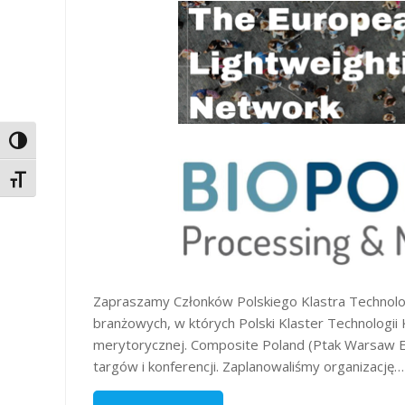
Toggle High Contrast
Toggle Font size
Zapraszamy Członków Polskiego Klastra Technol
branżowych, w których Polski Klaster Technologii
merytorycznej. Composite Poland (Ptak Warsaw E
targów i konferencji. Zaplanowaliśmy organizację…