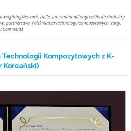
htweightingNetwork
,
Halle
,
InternationalCongressPlasticsIndustry
,
ów
,
partnerstwo
,
PolskiKlasterTechnologiiKompozytowych
,
targi
,
0 Comments
a Technologii Kompozytowych z K-
 Koreański)