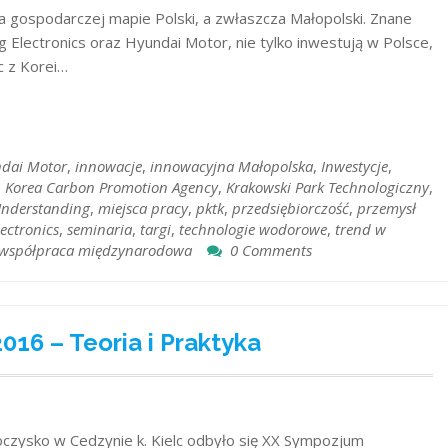
a gospodarczej mapie Polski, a zwłaszcza Małopolski. Znane
g Electronics oraz Hyundai Motor, nie tylko inwestują w Polsce,
c z Korei…
dai Motor
,
innowacje
,
innowacyjna Małopolska
,
Inwestycje
,
,
Korea Carbon Promotion Agency
,
Krakowski Park Technologiczny
,
nderstanding
,
miejsca pracy
,
pktk
,
przedsiębiorczość
,
przemysł
ectronics
,
seminaria
,
targi
,
technologie wodorowe
,
trend w
współpraca międzynarodowa
0 Comments
6 – Teoria i Praktyka
oczysko w Cedzynie k. Kielc odbyło się XX Sympozjum