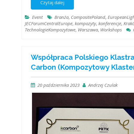
Czytaj dalej
Event
Branża
,
CompositePoland
,
EuropeanLig
JECForumCentralEurope
,
kompozyty
,
konferencje
,
Krak
TechnologieKompozytowe
,
Warszawa
,
Workshops
Współpraca Polskiego Klastr
Carbon (Kompozytowy Klaster
20 października 2023
Andrzej Czulak