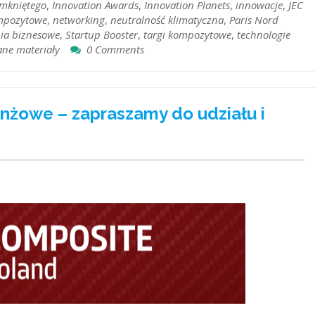
mkniętego
,
Innovation Awards
,
Innovation Planets
,
innowacje
,
JEC
ompozytowe
,
networking
,
neutralność klimatyczna
,
Paris Nord
ia biznesowe
,
Startup Booster
,
targi kompozytowe
,
technologie
ne materiały
0 Comments
żowe – zapraszamy do udziału i