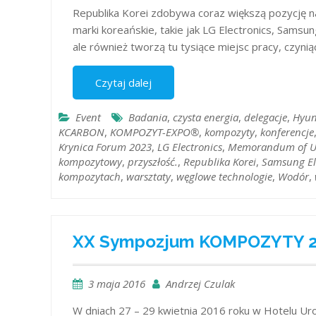
Republika Korei zdobywa coraz większą pozycję n
marki koreańskie, takie jak LG Electronics, Samsun
ale również tworzą tu tysiące miejsc pracy, czynią
Czytaj dalej
Event
Badania
,
czysta energia
,
delegacje
,
Hyun
KCARBON
,
KOMPOZYT-EXPO®
,
kompozyty
,
konferencje
Krynica Forum 2023
,
LG Electronics
,
Memorandum of U
kompozytowy
,
przyszłość.
,
Republika Korei
,
Samsung El
kompozytach
,
warsztaty
,
węglowe technologie
,
Wodór
,
XX Sympozjum KOMPOZYTY 201
3 maja 2016
Andrzej Czulak
W dniach 27 – 29 kwietnia 2016 roku w Hotelu Ur