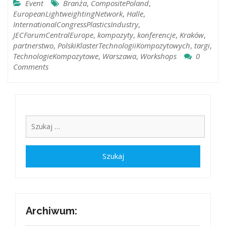
Event
Branża
,
CompositePoland
,
EuropeanLightweightingNetwork
,
Halle
,
InternationalCongressPlasticsIndustry
,
JECForumCentralEurope
,
kompozyty
,
konferencje
,
Kraków
,
partnerstwo
,
PolskiKlasterTechnologiiKompozytowych
,
targi
,
TechnologieKompozytowe
,
Warszawa
,
Workshops
0
Comments
Archiwum: