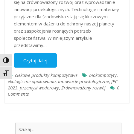
się na zrównoważony rozwój oraz wprowadzanie
innowacji proekologicznych. Technologie i materiały
przyjazne dla środowiska stają się kluczowym
elementem w dążeniu do ochrony naszej planety
oraz zaspokojenia rosnących potrzeb
społeczeństwa. W niniejszym artykule
przedstawimy…
Czytaj dalej
Toggle High Contrast
Toggle Font size
ciekawe produkty kompozytowe
biokompozyty
,
ekologiczne opakowania
,
innowacje proekologiczne
,
JEC
2023
,
przemysł wodorowy
,
Zrównoważony rozwój
0
Comments