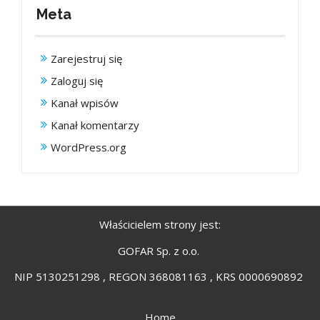
Meta
Zarejestruj się
Zaloguj się
Kanał wpisów
Kanał komentarzy
WordPress.org
Właścicielem strony jest:
GOFAR Sp. z o.o.
NIP 5130251298 , REGON 368081163 , KRS 0000690892
Home