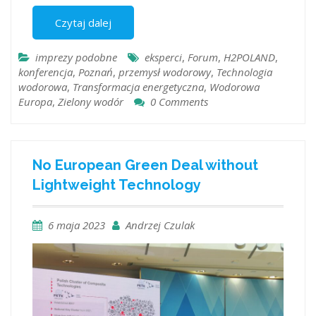
Czytaj dalej
imprezy podobne
eksperci
,
Forum
,
H2POLAND
,
konferencja
,
Poznań
,
przemysł wodorowy
,
Technologia
wodorowa
,
Transformacja energetyczna
,
Wodorowa
Europa
,
Zielony wodór
0 Comments
No European Green Deal without
Lightweight Technology
6 maja 2023
Andrzej Czulak