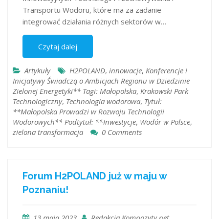
Transportu Wodoru, które ma za zadanie
integrować działania różnych sektorów w…
Czytaj dalej
Artykuły
H2POLAND
,
innowacje
,
Konferencje i
Inicjatywy Świadczą o Ambicjach Regionu w Dziedzinie
Zielonej Energetyki** Tagi: Małopolska
,
Krakowski Park
Technologiczny
,
Technologia wodorowa
,
Tytuł:
**Małopolska Prowadzi w Rozwoju Technologii
Wodorowych** Podtytuł: **Inwestycje
,
Wodór w Polsce
,
zielona transformacja
0 Comments
Forum H2POLAND już w maju w
Poznaniu!
13 maja 2023
Redakcja Kompozyty.net