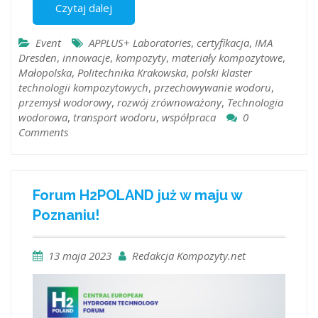
Czytaj dalej
Event
APPLUS+ Laboratories
,
certyfikacja
,
IMA
Dresden
,
innowacje
,
kompozyty
,
materiały kompozytowe
,
Małopolska
,
Politechnika Krakowska
,
polski klaster
technologii kompozytowych
,
przechowywanie wodoru
,
przemysł wodorowy
,
rozwój zrównoważony
,
Technologia
wodorowa
,
transport wodoru
,
współpraca
0
Comments
Forum H2POLAND już w maju w
Poznaniu!
13 maja 2023
Redakcja Kompozyty.net