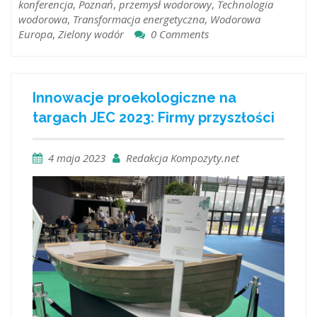
konferencja
,
Poznań
,
przemysł wodorowy
,
Technologia
wodorowa
,
Transformacja energetyczna
,
Wodorowa
Europa
,
Zielony wodór
0 Comments
Innowacje proekologiczne na
targach JEC 2023: Firmy przyszłości
4 maja 2023
Redakcja Kompozyty.net