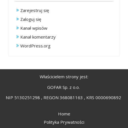
Zarejestruj się
Zaloguj się
Kanał wpisów
Kanał komentarzy
WordPress.org
Właścicielem strony jest:
GOFAR Sp. z o.o.
NIP 5130251298 , REGON 368081163 , KRS 0000690892
Home
Polityka Prywatności