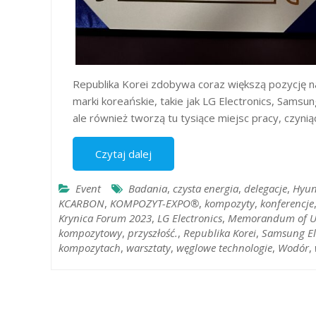
Republika Korei zdobywa coraz większą pozycję n
marki koreańskie, takie jak LG Electronics, Samsun
ale również tworzą tu tysiące miejsc pracy, czynią
Czytaj dalej
Event
Badania
,
czysta energia
,
delegacje
,
Hyun
KCARBON
,
KOMPOZYT-EXPO®
,
kompozyty
,
konferencje
Krynica Forum 2023
,
LG Electronics
,
Memorandum of U
kompozytowy
,
przyszłość.
,
Republika Korei
,
Samsung El
kompozytach
,
warsztaty
,
węglowe technologie
,
Wodór
,