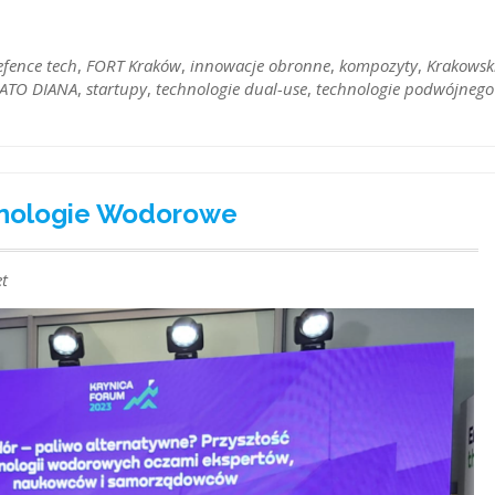
efence tech
,
FORT Kraków
,
innowacje obronne
,
kompozyty
,
Krakowsk
ATO DIANA
,
startupy
,
technologie dual-use
,
technologie podwójnego
hnologie Wodorowe
t