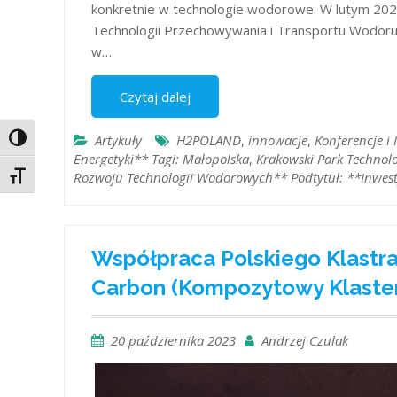
konkretnie w technologie wodorowe. W lutym 202
Technologii Przechowywania i Transportu Wodoru,
w…
Czytaj dalej
Artykuły
H2POLAND
,
innowacje
,
Konferencje i
Toggle High Contrast
Energetyki** Tagi: Małopolska
,
Krakowski Park Technol
Rozwoju Technologii Wodorowych** Podtytuł: **Inwest
Toggle Font size
Współpraca Polskiego Klastr
Carbon (Kompozytowy Klaster
20 października 2023
Andrzej Czulak