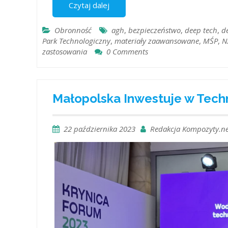
Czytaj dalej
Obronność
agh
,
bezpieczeństwo
,
deep tech
,
d
Park Technologiczny
,
materiały zaawansowane
,
MŚP
,
N
zastosowania
0 Comments
Małopolska Inwestuje w Tec
22 października 2023
Redakcja Kompozyty.ne