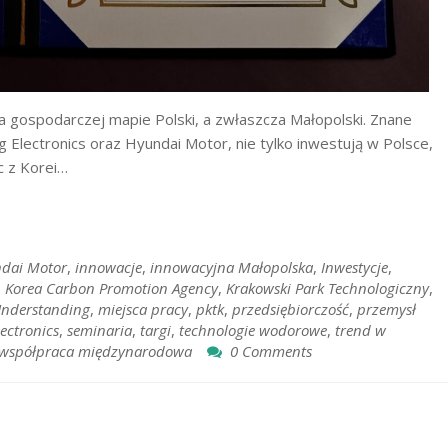
a gospodarczej mapie Polski, a zwłaszcza Małopolski. Znane
g Electronics oraz Hyundai Motor, nie tylko inwestują w Polsce,
c z Korei…
dai Motor
,
innowacje
,
innowacyjna Małopolska
,
Inwestycje
,
,
Korea Carbon Promotion Agency
,
Krakowski Park Technologiczny
,
nderstanding
,
miejsca pracy
,
pktk
,
przedsiębiorczość
,
przemysł
ectronics
,
seminaria
,
targi
,
technologie wodorowe
,
trend w
współpraca międzynarodowa
0 Comments