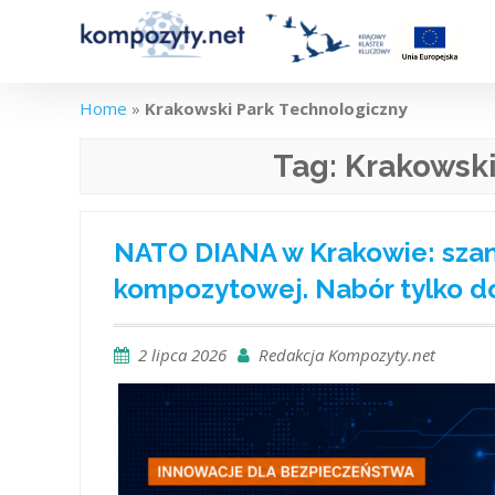
Skip
to
content
Home
»
Krakowski Park Technologiczny
Tag:
Krakowski
NATO DIANA w Krakowie: szans
kompozytowej. Nabór tylko do 
2 lipca 2026
Redakcja Kompozyty.net