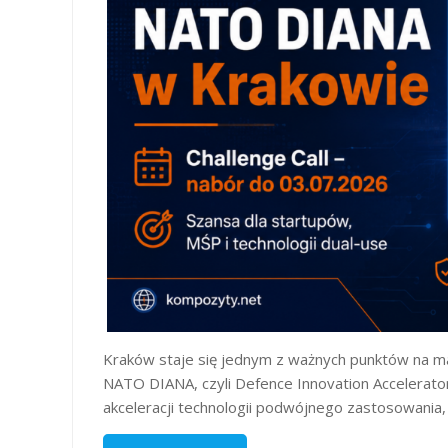
Kraków staje się jednym z ważnych punktów na m
NATO DIANA, czyli Defence Innovation Accelerator
akceleracji technologii podwójnego zastosowani