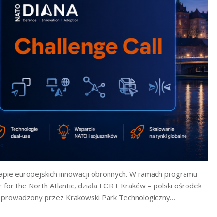
apie europejskich innowacji obronnych. W ramach programu
 for the North Atlantic, działa FORT Kraków – polski ośrodek
a, prowadzony przez Krakowski Park Technologiczny…