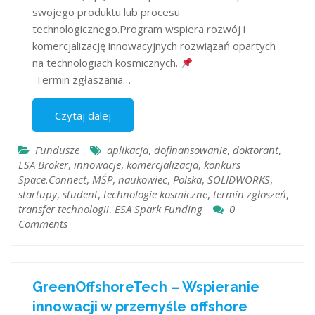
swojego produktu lub procesu
technologicznego.Program wspiera rozwój i
komercjalizację innowacyjnych rozwiązań opartych
na technologiach kosmicznych.
Termin zgłaszania…
Czytaj dalej
Fundusze
aplikacja
,
dofinansowanie
,
doktorant
,
ESA Broker
,
innowacje
,
komercjalizacja
,
konkurs
Space.Connect
,
MŚP
,
naukowiec
,
Polska
,
SOLIDWORKS
,
startupy
,
student
,
technologie kosmiczne
,
termin zgłoszeń​
,
transfer technologii
,
​ESA Spark Funding
0
Comments
GreenOffshoreTech – Wspieranie
innowacji w przemyśle offshore