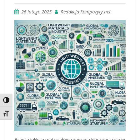
26 lutego 2025
Redakcja Kompozyty.net
Toggle High Contrast
Toggle Font size
Branża lekkich materiałów odgrywa kluczową rolę w