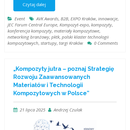
Czytaj dalej
Event
AVK Awards
,
B2B
,
EXPO Kraków
,
innowacje
,
JEC Forum Central Europe
,
Kompozyt-expo
,
kompozyty
,
konferencja kompozyty
,
materiały kompozytowe
,
networking branżowy
,
pktk
,
polski klaster technologii
kompozytowych
,
startupy
,
targi Kraków
0 Comments
„Kompozyty jutra – poznaj Strategię
Rozwoju Zaawansowanych
Materiałów i Technologii
Kompozytowych w Polsce”
21 lipca 2025
Andrzej Czulak