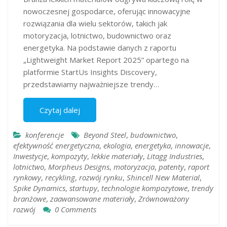
nowoczesnej gospodarce, oferując innowacyjne
rozwiązania dla wielu sektorów, takich jak
motoryzacja, lotnictwo, budownictwo oraz
energetyka. Na podstawie danych z raportu
„Lightweight Market Report 2025” opartego na
platformie StartUs Insights Discovery,
przedstawiamy najważniejsze trendy…
Czytaj dalej
konferencje
Beyond Steel
,
budownictwo
,
efektywność energetyczna
,
ekologia
,
energetyka
,
innowacje
,
Inwestycje
,
kompozyty
,
lekkie materiały
,
Litagg Industries
,
lotnictwo
,
Morpheus Designs
,
motoryzacja
,
patenty
,
raport
rynkowy
,
recykling
,
rozwój rynku
,
Shincell New Material
,
Spike Dynamics
,
startupy
,
technologie kompozytowe
,
trendy
branżowe
,
zaawansowane materiały
,
Zrównoważony
rozwój
0 Comments