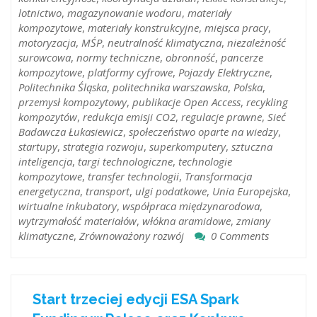
lotnictwo
,
magazynowanie wodoru
,
materiały
kompozytowe
,
materiały konstrukcyjne
,
miejsca pracy
,
motoryzacja
,
MŚP
,
neutralność klimatyczna
,
niezależność
surowcowa
,
normy techniczne
,
obronność
,
pancerze
kompozytowe
,
platformy cyfrowe
,
Pojazdy Elektryczne
,
Politechnika Śląska
,
politechnika warszawska
,
Polska
,
przemysł kompozytowy
,
publikacje Open Access
,
recykling
kompozytów
,
redukcja emisji CO2
,
regulacje prawne
,
Sieć
Badawcza Łukasiewicz
,
społeczeństwo oparte na wiedzy
,
startupy
,
strategia rozwoju
,
superkomputery
,
sztuczna
inteligencja
,
targi technologiczne
,
technologie
kompozytowe
,
transfer technologii
,
Transformacja
energetyczna
,
transport
,
ulgi podatkowe
,
Unia Europejska
,
wirtualne inkubatory
,
współpraca międzynarodowa
,
wytrzymałość materiałów
,
włókna aramidowe
,
zmiany
klimatyczne
,
Zrównoważony rozwój
0 Comments
Start trzeciej edycji ESA Spark