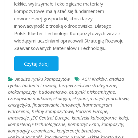
lekkie, wytrzymałe i ekologiczne materiały
kompozytowe mają stać się fundamentem
nowoczesnej gospodarki, która łączy
innowacyjność z troską o środowisko. Dlatego
Polski Klaster Technologii Kompozytowych wraz z
wiodącymi uczelniami opracowali Strategię Rozwoju
Zaawansowanych Materiałów i Technologii…
Czytaj dalej
Analiza rynku kompozytów
AGH Kraków
,
analiza
rynku
,
badania i rozwój
,
bezpieczeństwo strategiczne
,
biokompozyty
,
budownictwo
,
budynki niskoemisyjne
,
czasopisma naukowe
,
ekologia
,
ekspansja międzynarodowa
,
energetyka
,
finansowanie innowacji
,
harmonogram
wdrożenia
,
hełmy kompozytowe
,
Horizon Europe
,
innowacje
,
JEC Central Europe
,
kamizeki kuloodporne
,
kolej
,
kompetencje technologiczne
,
Kompozyt Expo
,
kompozyty
,
kompozyty ceramiczne
,
konferencje branżowe
,
konkurencyjność
,
koordynacja działań
,
lekkie konstrukcje
,