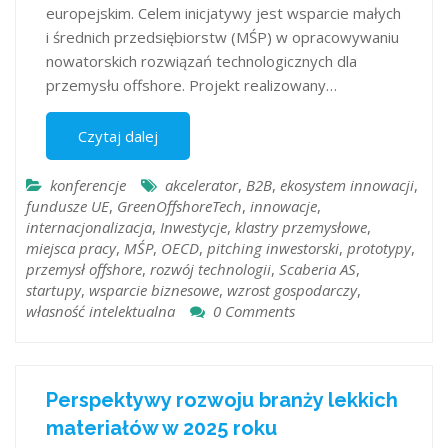
europejskim. Celem inicjatywy jest wsparcie małych
i średnich przedsiębiorstw (MŚP) w opracowywaniu
nowatorskich rozwiązań technologicznych dla
przemysłu offshore. Projekt realizowany…
Czytaj dalej
konferencje
akcelerator
,
B2B
,
ekosystem innowacji
,
fundusze UE
,
GreenOffshoreTech
,
innowacje
,
internacjonalizacja
,
Inwestycje
,
klastry przemysłowe
,
miejsca pracy
,
MŚP
,
OECD
,
pitching inwestorski
,
prototypy
,
przemysł offshore
,
rozwój technologii
,
Scaberia AS
,
startupy
,
wsparcie biznesowe
,
wzrost gospodarczy
,
własność intelektualna
0 Comments
Perspektywy rozwoju branży lekkich
materiałów w 2025 roku