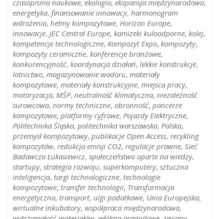
czasopisma naukowe
,
ekologia
,
ekspansja międzynarodowa
,
energetyka
,
finansowanie innowacji
,
harmonogram
wdrożenia
,
hełmy kompozytowe
,
Horizon Europe
,
innowacje
,
JEC Central Europe
,
kamizeki kuloodporne
,
kolej
,
kompetencje technologiczne
,
Kompozyt Expo
,
kompozyty
,
kompozyty ceramiczne
,
konferencje branżowe
,
konkurencyjność
,
koordynacja działań
,
lekkie konstrukcje
,
lotnictwo
,
magazynowanie wodoru
,
materiały
kompozytowe
,
materiały konstrukcyjne
,
miejsca pracy
,
motoryzacja
,
MŚP
,
neutralność klimatyczna
,
niezależność
surowcowa
,
normy techniczne
,
obronność
,
pancerze
kompozytowe
,
platformy cyfrowe
,
Pojazdy Elektryczne
,
Politechnika Śląska
,
politechnika warszawska
,
Polska
,
przemysł kompozytowy
,
publikacje Open Access
,
recykling
kompozytów
,
redukcja emisji CO2
,
regulacje prawne
,
Sieć
Badawcza Łukasiewicz
,
społeczeństwo oparte na wiedzy
,
startupy
,
strategia rozwoju
,
superkomputery
,
sztuczna
inteligencja
,
targi technologiczne
,
technologie
kompozytowe
,
transfer technologii
,
Transformacja
energetyczna
,
transport
,
ulgi podatkowe
,
Unia Europejska
,
wirtualne inkubatory
,
współpraca międzynarodowa
,
wytrzymałość materiałów
,
włókna aramidowe
,
zmiany