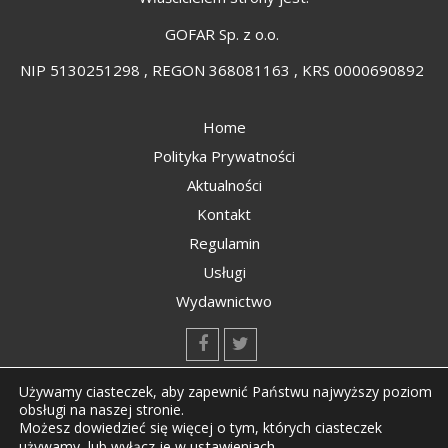
GOFAR Sp. z o.o.
NIP 5130251298 , REGON 368081163 , KRS 0000690892
Home
Polityka Prywatności
Aktualności
Kontakt
Regulamin
Usługi
Wydawnictwo
kontakt@kompozyty.net
Używamy ciasteczek, aby zapewnić Państwu najwyższy poziom
obsługi na naszej stronie.
Możesz dowiedzieć się więcej o tym, których ciasteczek
ustawieniach
.
używamy, lub wyłącz je w