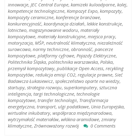
innowacje
,
JEC Central Europe
,
kamizeki kuloodporne
,
kolej
,
kompetencje technologiczne
,
Kompozyt Expo
,
kompozyty
,
kompozyty ceramiczne
,
konferencje branżowe
,
konkurencyjność
,
koordynacja działań
,
lekkie konstrukcje
,
lotnictwo
,
magazynowanie wodoru
,
materiały
kompozytowe
,
materiały konstrukcyjne
,
miejsca pracy
,
motoryzacja
,
MŚP
,
neutralność klimatyczna
,
niezależność
surowcowa
,
normy techniczne
,
obronność
,
pancerze
kompozytowe
,
platformy cyfrowe
,
Pojazdy Elektryczne
,
Politechnika Śląska
,
politechnika warszawska
,
Polska
,
przemysł kompozytowy
,
publikacje Open Access
,
recykling
kompozytów
,
redukcja emisji CO2
,
regulacje prawne
,
Sieć
Badawcza Łukasiewicz
,
społeczeństwo oparte na wiedzy
,
startupy
,
strategia rozwoju
,
superkomputery
,
sztuczna
inteligencja
,
targi technologiczne
,
technologie
kompozytowe
,
transfer technologii
,
Transformacja
energetyczna
,
transport
,
ulgi podatkowe
,
Unia Europejska
,
wirtualne inkubatory
,
współpraca międzynarodowa
,
wytrzymałość materiałów
,
włókna aramidowe
,
zmiany
klimatyczne
,
Zrównoważony rozwój
0 Comments