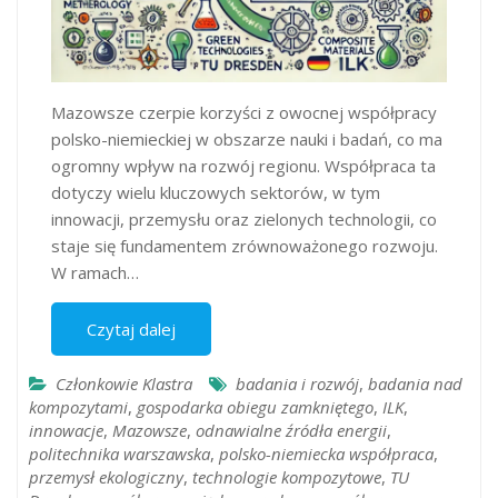
Mazowsze czerpie korzyści z owocnej współpracy
polsko-niemieckiej w obszarze nauki i badań, co ma
ogromny wpływ na rozwój regionu. Współpraca ta
dotyczy wielu kluczowych sektorów, w tym
innowacji, przemysłu oraz zielonych technologii, co
staje się fundamentem zrównoważonego rozwoju.
W ramach…
Czytaj dalej
Członkowie Klastra
badania i rozwój
,
badania nad
kompozytami
,
gospodarka obiegu zamkniętego
,
ILK
,
innowacje
,
Mazowsze
,
odnawialne źródła energii
,
politechnika warszawska
,
polsko-niemiecka współpraca
,
przemysł ekologiczny
,
technologie kompozytowe
,
TU