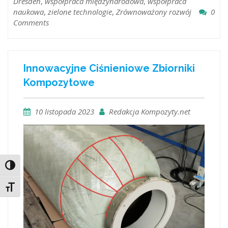
Dresden
,
współpraca międzynarodowa
,
współpraca
naukowa
,
zielone technologie
,
Zrównoważony rozwój
0
Comments
Innowacyjne Ciśnieniowe Zbiorniki
Kompozytowe
10 listopada 2023
Redakcja Kompozyty.net
Toggle High Contrast
Toggle Font size