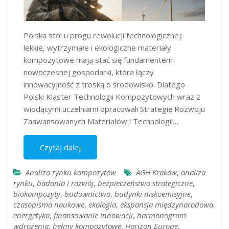
Polska stoi u progu rewolucji technologicznej:
lekkie, wytrzymałe i ekologiczne materiały
kompozytowe mają stać się fundamentem
nowoczesnej gospodarki, która łączy
innowacyjność z troską o środowisko. Dlatego
Polski Klaster Technologii Kompozytowych wraz z
wiodącymi uczelniami opracowali Strategię Rozwoju
Zaawansowanych Materiałów i Technologii…
Czytaj dalej
Analiza rynku kompozytów
AGH Kraków
,
analiza
rynku
,
badania i rozwój
,
bezpieczeństwo strategiczne
,
biokompozyty
,
budownictwo
,
budynki niskoemisyjne
,
czasopisma naukowe
,
ekologia
,
ekspansja międzynarodowa
,
energetyka
,
finansowanie innowacji
,
harmonogram
wdrożenia
,
hełmy kompozytowe
,
Horizon Europe
,