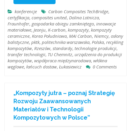
konferencje
Carbon Composites TechBridge
,
certyfikacja
,
composites united
,
Dolina Lotnicza
,
Fraunhofer
,
gospodarka obiegu zamkniętego
,
innowacje
materiałowe
,
Jeonju
,
K-carbon
,
kompozyty
,
kompozyty
ceramiczne
,
Korea Południowa
,
MAI Carbon
,
Niemcy
,
osłony
balistyczne
,
pktk
,
politechnika warszawska
,
Polska
,
recykling
kompozytów
,
Rzeszów
,
standardy
,
technologie produkcji
,
transfer technologii
,
TU Chemnitz
,
urządzenia do produkcji
kompozytów
,
współpraca międzynarodowa
,
włókna
węglowe
,
łańcuch dostaw
,
Łukasiewicz
0 Comments
„Kompozyty jutra – poznaj Strategię
Rozwoju Zaawansowanych
Materiałów i Technologii
Kompozytowych w Polsce”