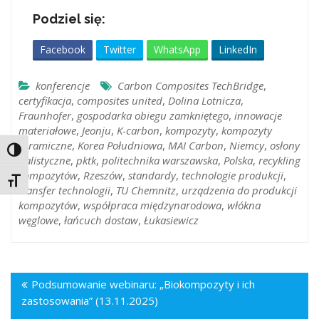
Podziel się:
Facebook
Twitter
WhatsApp
LinkedIn
konferencje
Carbon Composites TechBridge
,
certyfikacja
,
composites united
,
Dolina Lotnicza
,
Fraunhofer
,
gospodarka obiegu zamkniętego
,
innowacje
materiałowe
,
Jeonju
,
K-carbon
,
kompozyty
,
kompozyty
ceramiczne
,
Korea Południowa
,
MAI Carbon
,
Niemcy
,
osłony
Toggle High Contrast
balistyczne
,
pktk
,
politechnika warszawska
,
Polska
,
recykling
kompozytów
,
Rzeszów
,
standardy
,
technologie produkcji
,
Toggle Font size
transfer technologii
,
TU Chemnitz
,
urządzenia do produkcji
kompozytów
,
współpraca międzynarodowa
,
włókna
węglowe
,
łańcuch dostaw
,
Łukasiewicz
Podsumowanie webinaru: „Biokompozyty i ich
zastosowania” (13.11.2025)