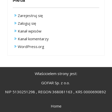
Meta
Zarejestruj się
Zaloguj się
Kanał wpisów
Kanał komentarzy
WordPress.org
Właścicielem strony jest:
GOFAR Sp. z o.o.
NIP 5130251298 , REGON 368081163 , KRS 0000690892
Home