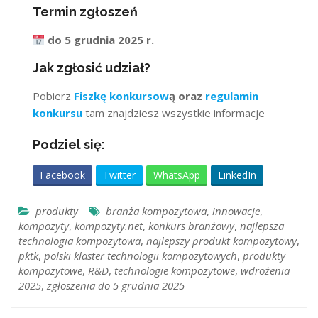
Termin zgłoszeń
do 5 grudnia 2025 r.
Jak zgłosić udział?
Pobierz
Fiszkę konkursow
ą oraz
regulamin
konkursu
tam znajdziesz wszystkie informacje
Podziel się:
Facebook
Twitter
WhatsApp
LinkedIn
produkty
branża kompozytowa
,
innowacje
,
kompozyty
,
kompozyty.net
,
konkurs branżowy
,
najlepsza
technologia kompozytowa
,
najlepszy produkt kompozytowy
,
pktk
,
polski klaster technologii kompozytowych
,
produkty
kompozytowe
,
R&D
,
technologie kompozytowe
,
wdrożenia
2025
,
zgłoszenia do 5 grudnia 2025