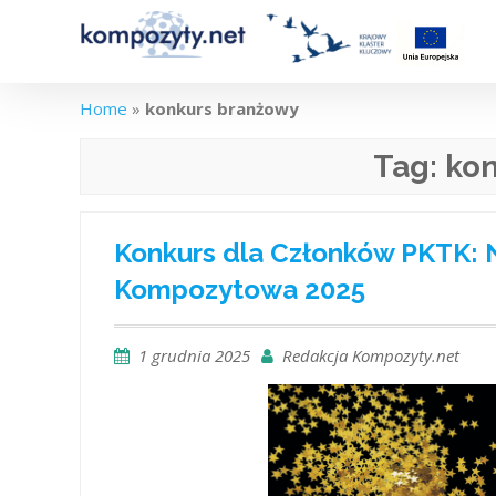
Skip
to
content
Home
»
konkurs branżowy
Tag:
kon
Konkurs dla Członków PKTK: N
Kompozytowa 2025
1 grudnia 2025
Redakcja Kompozyty.net