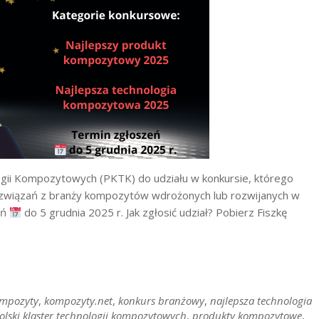
gii Kompozytowych (PKTK) do udziału w konkursie, którego
rozwiązań z branży kompozytów wdrożonych lub rozwijanych w
eń
do 5 grudnia 2025 r. Jak zgłosić udział? Pobierz Fiszkę
mpozyty
,
kompozyty.net
,
konkurs branżowy
,
najlepsza technologia
olski klaster technologii kompozytowych
,
produkty kompozytowe
,