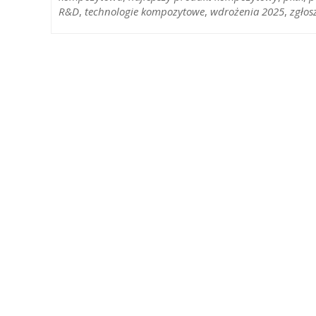
R&D
,
technologie kompozytowe
,
wdrożenia 2025
,
zgłos