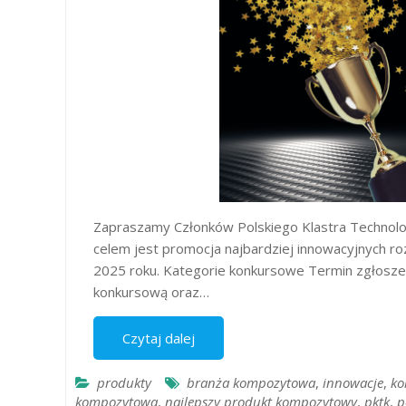
Zapraszamy Członków Polskiego Klastra Technolo
celem jest promocja najbardziej innowacyjnych 
2025 roku. Kategorie konkursowe Termin zgłosz
konkursową oraz…
Czytaj dalej
produkty
branża kompozytowa
,
innowacje
,
ko
kompozytowa
,
najlepszy produkt kompozytowy
,
pktk
,
p