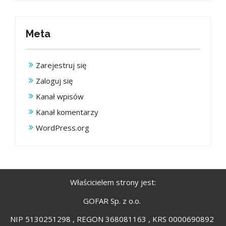
Meta
Zarejestruj się
Zaloguj się
Kanał wpisów
Kanał komentarzy
WordPress.org
Właścicielem strony jest:
GOFAR Sp. z o.o.
NIP 5130251298 , REGON 368081163 , KRS 0000690892