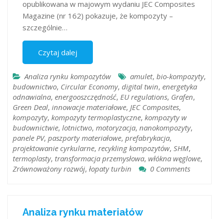
opublikowana w majowym wydaniu JEC Composites
Magazine (nr 162) pokazuje, że kompozyty –
szczególnie…
Czytaj dalej
Analiza rynku kompozytów
amulet
,
bio-kompozyty
,
budownictwo
,
Circular Economy
,
digital twin
,
energetyka
odnawialna
,
energooszczędność
,
EU regulations
,
Grafen
,
Green Deal
,
innowacje materiałowe
,
JEC Composites
,
kompozyty
,
kompozyty termoplastyczne
,
kompozyty w
budownictwie
,
lotnictwo
,
motoryzacja
,
nanokompozyty
,
panele PV
,
paszporty materiałowe
,
prefabrykacja
,
projektowanie cyrkularne
,
recykling kompozytów
,
SHM
,
termoplasty
,
transformacja przemysłowa
,
włókna węglowe
,
Zrównoważony rozwój
,
łopaty turbin
0 Comments
Analiza rynku materiałów