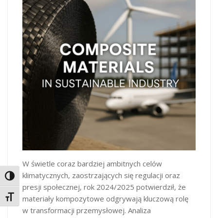
W świetle coraz bardziej ambitnych celów
klimatycznych, zaostrzających się regulacji oraz
Toggle High Contrast
presji społecznej, rok 2024/2025 potwierdził, że
materiały kompozytowe odgrywają kluczową rolę
Toggle Font size
w transformacji przemysłowej. Analiza