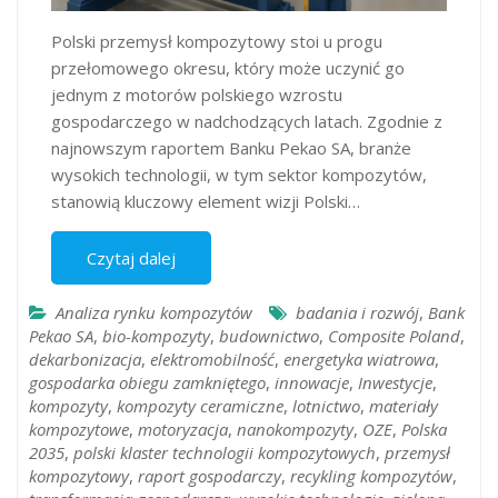
Polski przemysł kompozytowy stoi u progu
przełomowego okresu, który może uczynić go
jednym z motorów polskiego wzrostu
gospodarczego w nadchodzących latach. Zgodnie z
najnowszym raportem Banku Pekao SA, branże
wysokich technologii, w tym sektor kompozytów,
stanowią kluczowy element wizji Polski…
Czytaj dalej
Analiza rynku kompozytów
badania i rozwój
,
Bank
Pekao SA
,
bio-kompozyty
,
budownictwo
,
Composite Poland
,
dekarbonizacja
,
elektromobilność
,
energetyka wiatrowa
,
gospodarka obiegu zamkniętego
,
innowacje
,
Inwestycje
,
kompozyty
,
kompozyty ceramiczne
,
lotnictwo
,
materiały
kompozytowe
,
motoryzacja
,
nanokompozyty
,
OZE
,
Polska
2035
,
polski klaster technologii kompozytowych
,
przemysł
kompozytowy
,
raport gospodarczy
,
recykling kompozytów
,