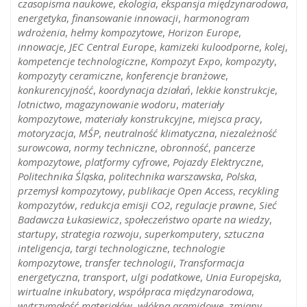
czasopisma naukowe
,
ekologia
,
ekspansja międzynarodowa
,
energetyka
,
finansowanie innowacji
,
harmonogram
wdrożenia
,
hełmy kompozytowe
,
Horizon Europe
,
innowacje
,
JEC Central Europe
,
kamizeki kuloodporne
,
kolej
,
kompetencje technologiczne
,
Kompozyt Expo
,
kompozyty
,
kompozyty ceramiczne
,
konferencje branżowe
,
konkurencyjność
,
koordynacja działań
,
lekkie konstrukcje
,
lotnictwo
,
magazynowanie wodoru
,
materiały
kompozytowe
,
materiały konstrukcyjne
,
miejsca pracy
,
motoryzacja
,
MŚP
,
neutralność klimatyczna
,
niezależność
surowcowa
,
normy techniczne
,
obronność
,
pancerze
kompozytowe
,
platformy cyfrowe
,
Pojazdy Elektryczne
,
Politechnika Śląska
,
politechnika warszawska
,
Polska
,
przemysł kompozytowy
,
publikacje Open Access
,
recykling
kompozytów
,
redukcja emisji CO2
,
regulacje prawne
,
Sieć
Badawcza Łukasiewicz
,
społeczeństwo oparte na wiedzy
,
startupy
,
strategia rozwoju
,
superkomputery
,
sztuczna
inteligencja
,
targi technologiczne
,
technologie
kompozytowe
,
transfer technologii
,
Transformacja
energetyczna
,
transport
,
ulgi podatkowe
,
Unia Europejska
,
wirtualne inkubatory
,
współpraca międzynarodowa
,
wytrzymałość materiałów
,
włókna aramidowe
,
zmiany