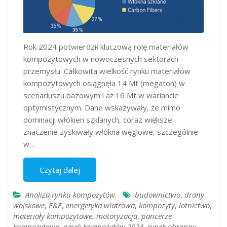
Rok 2024 potwierdził kluczową rolę materiałów
kompozytowych w nowoczesnych sektorach
przemysłu. Całkowita wielkość rynku materiałów
kompozytowych osiągnęła 14 Mt (megaton) w
scenariuszu bazowym i aż 16 Mt w wariancie
optymistycznym. Dane wskazywały, że mimo
dominacji włókien szklanych, coraz większe
znaczenie zyskiwały włókna węglowe, szczególnie
w…
Czytaj dalej
Analiza rynku kompozytów
budownictwo
,
drony
wojskowe
,
E&E
,
energetyka wiatrowa
,
kompozyty
,
lotnictwo
,
materiały kompozytowe
,
motoryzacja
,
pancerze
kompozytowe
,
rynek kompozytów 2024
,
rynek obronny
,