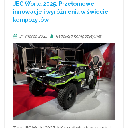
JEC World 2025: Przełomowe
innowacje i wyróżnienia w świecie
kompozytów
31 marca 2025
Redakcja Kompozyty.net
​Targi JEC World 2025, które odbyły się w dniach 4–