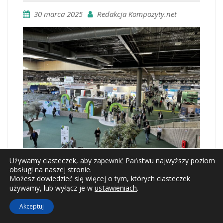
30 marca 2025
Redakcja Kompozyty.net
Używamy ciasteczek, aby zapewnić Państwu najwyższy poziom
obsługi na naszej stronie.
​Targi JEC World 2025, które odbyły się w dniach 4–
Możesz dowiedzieć się więcej o tym, których ciasteczek
6 marca w Paryżu, były świadkiem prezentacji
ustawieniach
.
używamy, lub wyłącz je w
najnowszych osiągnięć w dziedzinie
Akceptuj
kompozytów. W ramach JEC Composites Innovation
Awards 2025 wyróżniono projekty, które wniosły