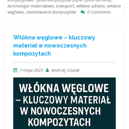
technologie materiałowe
,
transport
,
włókna szklane
,
włókna
węglowe
,
zastosowania kompozytów
0 Comments
Włókna węglowe – kluczowy
materiał w nowoczesnych
kompozytach
7 maja 2025
Andrzej Czulak