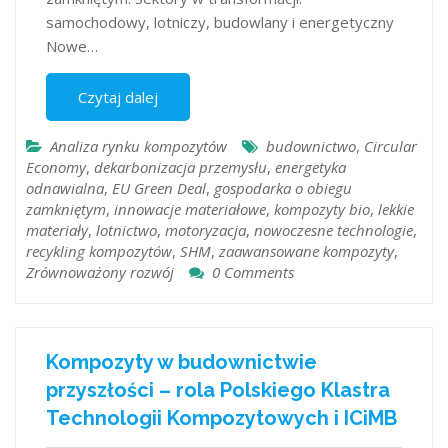
samochodowy, lotniczy, budowlany i energetyczny
Nowe…
Czytaj dalej
Analiza rynku kompozytów
budownictwo
,
Circular
Economy
,
dekarbonizacja przemysłu
,
energetyka
odnawialna
,
EU Green Deal
,
gospodarka o obiegu
zamkniętym
,
innowacje materiałowe
,
kompozyty bio
,
lekkie
materiały
,
lotnictwo
,
motoryzacja
,
nowoczesne technologie
,
recykling kompozytów
,
SHM
,
zaawansowane kompozyty
,
Zrównoważony rozwój
0 Comments
Kompozyty w budownictwie
przyszłości – rola Polskiego Klastra
Technologii Kompozytowych i ICiMB