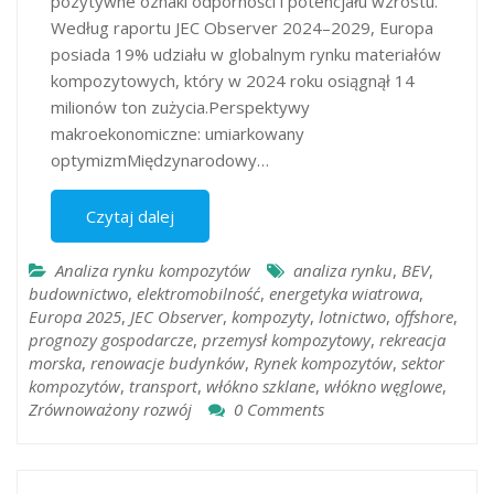
pozytywne oznaki odporności i potencjału wzrostu.
Według raportu JEC Observer 2024–2029, Europa
posiada 19% udziału w globalnym rynku materiałów
kompozytowych, który w 2024 roku osiągnął 14
milionów ton zużycia.Perspektywy
makroekonomiczne: umiarkowany
optymizmMiędzynarodowy…
Czytaj dalej
Analiza rynku kompozytów
analiza rynku
,
BEV
,
budownictwo
,
elektromobilność
,
energetyka wiatrowa
,
Europa 2025
,
JEC Observer
,
kompozyty
,
lotnictwo
,
offshore
,
prognozy gospodarcze
,
przemysł kompozytowy
,
rekreacja
morska
,
renowacje budynków
,
Rynek kompozytów
,
sektor
kompozytów
,
transport
,
włókno szklane
,
włókno węglowe
,
Zrównoważony rozwój
0 Comments