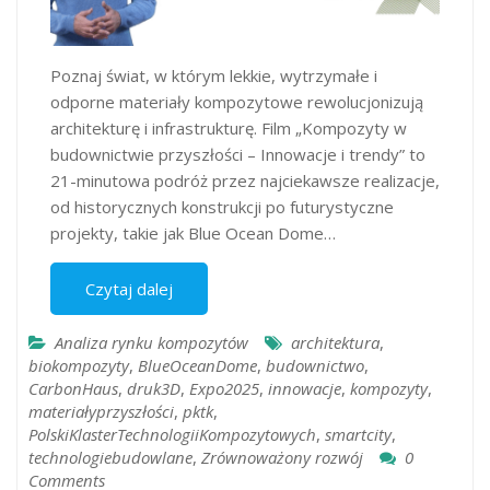
Poznaj świat, w którym lekkie, wytrzymałe i
odporne materiały kompozytowe rewolucjonizują
architekturę i infrastrukturę. Film „Kompozyty w
budownictwie przyszłości – Innowacje i trendy” to
21-minutowa podróż przez najciekawsze realizacje,
od historycznych konstrukcji po futurystyczne
projekty, takie jak Blue Ocean Dome…
Czytaj dalej
Analiza rynku kompozytów
architektura
,
biokompozyty
,
BlueOceanDome
,
budownictwo
,
CarbonHaus
,
druk3D
,
Expo2025
,
innowacje
,
kompozyty
,
materiałyprzyszłości
,
pktk
,
PolskiKlasterTechnologiiKompozytowych
,
smartcity
,
technologiebudowlane
,
Zrównoważony rozwój
0
Comments