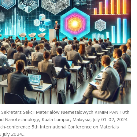
k; Sekretarz Sekcji Materiałów Niemetalowych KIMiM PAN 10th
nd Nanotechnology, Kuala Lumpur, Malaysia, July 01-02, 2024
ch-conference 5th International Conference on Materials
5 July 2024…