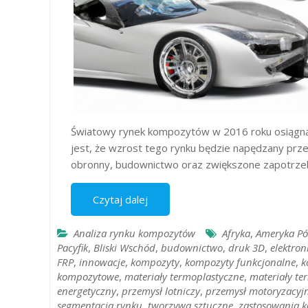
Światowy rynek kompozytów w 2016 roku osiągnął
jest, że wzrost tego rynku będzie napędzany przez
obronny, budownictwo oraz zwiększone zapotrzeb
Czytaj dalej
Analiza rynku kompozytów
Afryka
,
Ameryka Pó
Pacyfik
,
Bliski Wschód
,
budownictwo
,
druk 3D
,
elektron
FRP
,
innowacje
,
kompozyty
,
kompozyty funkcjonalne
,
k
kompozytowe
,
materiały termoplastyczne
,
materiały t
energetyczny
,
przemysł lotniczy
,
przemysł motoryzacyj
segmentacja rynku
,
tworzywa sztuczne
,
zastosowania 