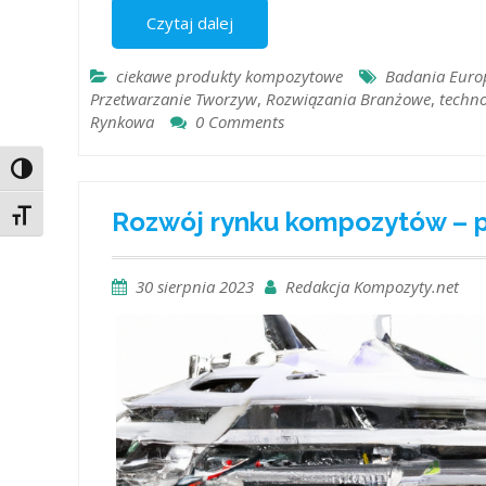
Czytaj dalej
ciekawe produkty kompozytowe
Badania Europ
Przetwarzanie Tworzyw
,
Rozwiązania Branżowe
,
techn
Rynkowa
0 Comments
Toggle High Contrast
Rozwój rynku kompozytów – 
Toggle Font size
30 sierpnia 2023
Redakcja Kompozyty.net