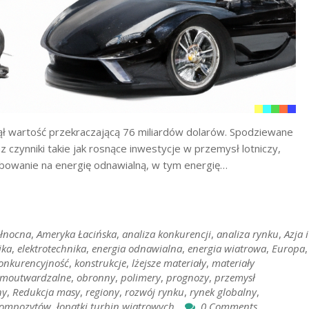
 wartość przekraczającą 76 miliardów dolarów. Spodziewane
 czynniki takie jak rosnące inwestycje w przemysł lotniczy,
owanie na energię odnawialną, w tym energię…
łnocna
,
Ameryka Łacińska
,
analiza konkurencji
,
analiza rynku
,
Azja i
ika
,
elektrotechnika
,
energia odnawialna
,
energia wiatrowa
,
Europa
,
onkurencyjność
,
konstrukcje
,
lżejsze materiały
,
materiały
ermoutwardzalne
,
obronny
,
polimery
,
prognozy
,
przemysł
ny
,
Redukcja masy
,
regiony
,
rozwój rynku
,
rynek globalny
,
kompozytów
,
łopatki turbin wiatrowych
0 Comments