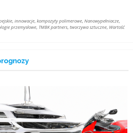
ejskie
,
innowacje
,
kompozyty polimerowe
,
Nanowypełniacze
,
ologie przemysłowe
,
TMBK partners
,
tworzywa sztuczne
,
Wartość
prognozy