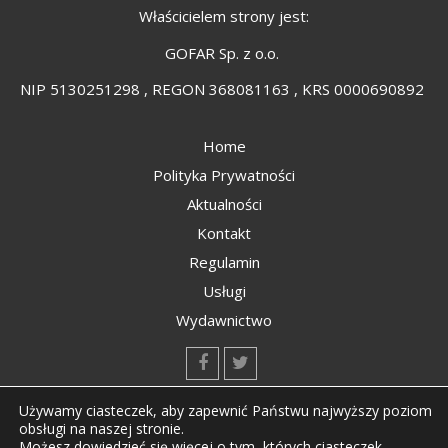
Właścicielem strony jest:
GOFAR Sp. z o.o.
NIP 5130251298 , REGON 368081163 , KRS 0000690892
Home
Polityka Prywatności
Aktualności
Kontakt
Regulamin
Usługi
Wydawnictwo
kontakt@kompozyty.net
Używamy ciasteczek, aby zapewnić Państwu najwyższy poziom
obsługi na naszej stronie.
Możesz dowiedzieć się więcej o tym, których ciasteczek