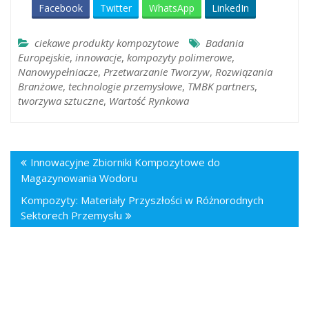
Facebook
Twitter
WhatsApp
LinkedIn
ciekawe produkty kompozytowe
Badania
Europejskie
,
innowacje
,
kompozyty polimerowe
,
Nanowypełniacze
,
Przetwarzanie Tworzyw
,
Rozwiązania
Branżowe
,
technologie przemysłowe
,
TMBK partners
,
tworzywa sztuczne
,
Wartość Rynkowa
Innowacyjne Zbiorniki Kompozytowe do
Magazynowania Wodoru
Kompozyty: Materiały Przyszłości w Różnorodnych
Sektorech Przemysłu