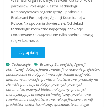
W ramach organizowanych szkoleń dla członków i
partnerów Polskiego Klastra Technologii
Kompozytowych organizujemy: Spotkanie z
Brokerami Europejskiej Agencji Kosmicznej w
Polsce. Na spotkaniu dowiesz się: Od dekad
technologie kosmiczne napędzają innowacje.
Opracowane rozwiązania nie tylko spełniają swoją
rolę w kosmosie,…
Czytaj dalej
Technologie
Brokerzy Europejskiej Agencji
Kosmicznej
,
dotacje
,
finansowanie
,
finansowanie projektów
,
finansowanie prototypu
,
innowacje
,
konkurencyjność
,
kosmiczne innowacje
,
powiązania biznesowe
,
produkty na
ziemskie potrzeby
,
prototyp
,
przemysł
,
przemysł
automotive
,
przemysł biotechnologiczny
,
przemysł
motoryzacyjny
,
przemysł technologiczny
,
przełomowe
rozwiązania
,
relacje biznesowe
,
relacje firmowe
,
rozwój
produktów
,
sektor kosmiczny
,
spotkanie
,
technologie