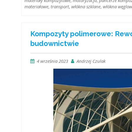
materiały kompozytowe
,
motoryzacja
,
pancerze kompo
materiałowe
,
transport
,
włókna szklane
,
włókna węglo
Kompozyty polimerowe: Rew
budownictwie
4 września 2023
Andrzej Czulak