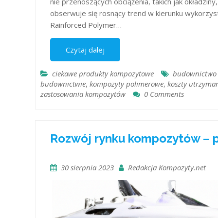
nie przenoszących obciążenia, takich jak okładziny
obserwuje się rosnący trend w kierunku wykorz
Rainforced Polymer…
Czytaj dalej
ciekawe produkty kompozytowe
budownictwo
budownictwie
,
kompozyty polimerowe
,
koszty utrzyma
zastosowania kompozytów
0 Comments
Rozwój rynku kompozytów – 
30 sierpnia 2023
Redakcja Kompozyty.net