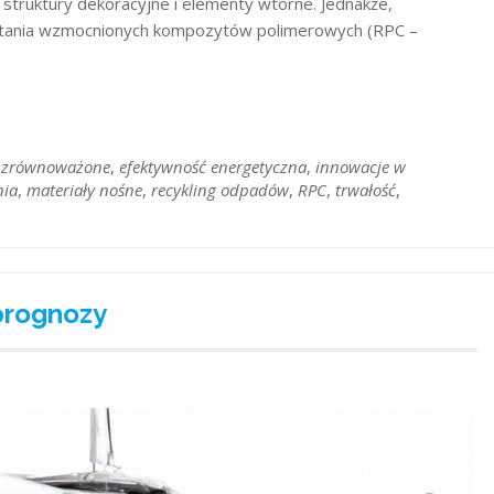
, struktury dekoracyjne i elementy wtórne. Jednakże,
ystania wzmocnionych kompozytów polimerowych (RPC –
 zrównoważone
,
efektywność energetyczna
,
innowacje w
nia
,
materiały nośne
,
recykling odpadów
,
RPC
,
trwałość
,
prognozy