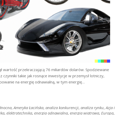
 wartość przekraczającą 76 miliardów dolarów. Spodziewane
 czynniki takie jak rosnące inwestycje w przemysł lotniczy,
owanie na energię odnawialną, w tym energię…
łnocna
,
Ameryka Łacińska
,
analiza konkurencji
,
analiza rynku
,
Azja i
ika
,
elektrotechnika
,
energia odnawialna
,
energia wiatrowa
,
Europa
,