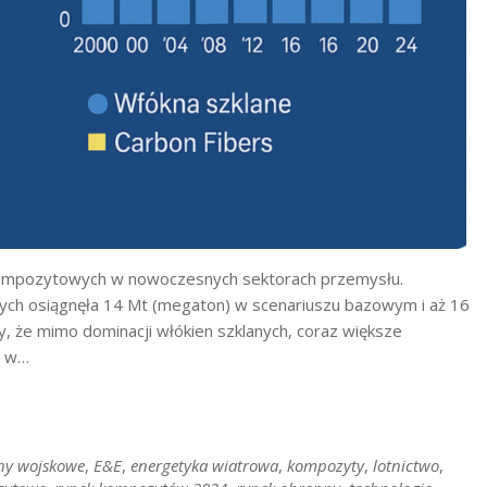
 kompozytowych w nowoczesnych sektorach przemysłu.
ych osiągnęła 14 Mt (megaton) w scenariuszu bazowym i aż 16
 że mimo dominacji włókien szklanych, coraz większe
e w…
ny wojskowe
,
E&E
,
energetyka wiatrowa
,
kompozyty
,
lotnictwo
,