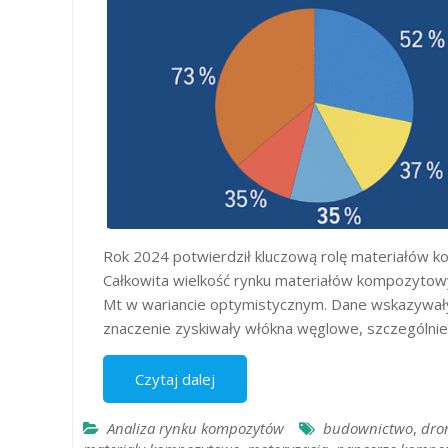
Rok 2024 potwierdził kluczową rolę materiałów
Całkowita wielkość rynku materiałów kompozytow
Mt w wariancie optymistycznym. Dane wskazywały,
znaczenie zyskiwały włókna węglowe, szczególni
Czytaj dalej
Analiza rynku kompozytów
budownictwo
,
dro