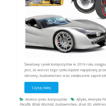
Światowy rynek kompozytów w 2016 roku osiągnął
jest, że wzrost tego rynku będzie napędzany przez
obronny, budownictwo oraz zwiększone zapotrzeb
Czytaj dalej
Analiza rynku kompozytów
Afryka
,
Ameryka Pó
Pacyfik
,
Bliski Wschód
,
budownictwo
,
druk 3D
,
elektron