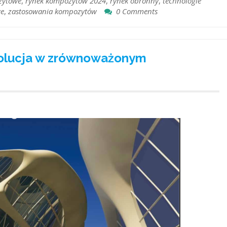
zytowe
,
rynek kompozytów 2024
,
rynek obronny
,
technologie
we
,
zastosowania kompozytów
0 Comments
olucja w zrównoważonym