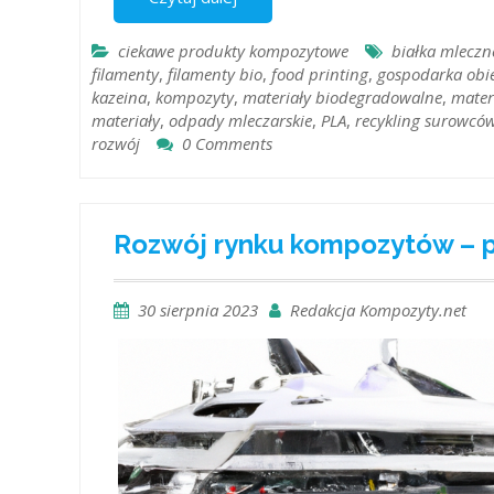
ciekawe produkty kompozytowe
białka mleczn
filamenty
,
filamenty bio
,
food printing
,
gospodarka obi
kazeina
,
kompozyty
,
materiały biodegradowalne
,
mater
materiały
,
odpady mleczarskie
,
PLA
,
recykling surowcó
rozwój
0 Comments
Rozwój rynku kompozytów – 
30 sierpnia 2023
Redakcja Kompozyty.net