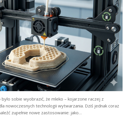
było sobie wyobrazić, że mleko – kojarzone raczej z
a nowoczesnych technologii wytwarzania. Dziś jednak coraz
naleźć zupełnie nowe zastosowanie: jako…