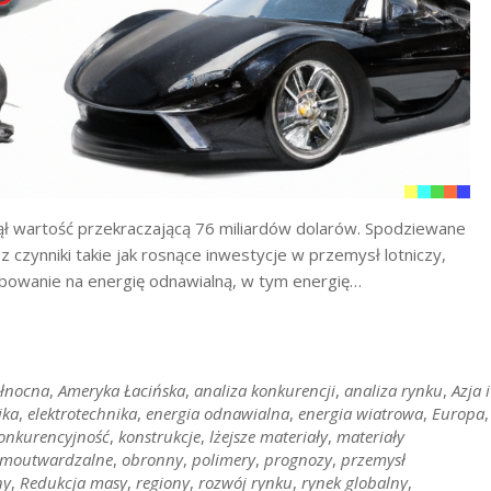
 wartość przekraczającą 76 miliardów dolarów. Spodziewane
 czynniki takie jak rosnące inwestycje w przemysł lotniczy,
owanie na energię odnawialną, w tym energię…
łnocna
,
Ameryka Łacińska
,
analiza konkurencji
,
analiza rynku
,
Azja i
ika
,
elektrotechnika
,
energia odnawialna
,
energia wiatrowa
,
Europa
,
onkurencyjność
,
konstrukcje
,
lżejsze materiały
,
materiały
ermoutwardzalne
,
obronny
,
polimery
,
prognozy
,
przemysł
ny
,
Redukcja masy
,
regiony
,
rozwój rynku
,
rynek globalny
,