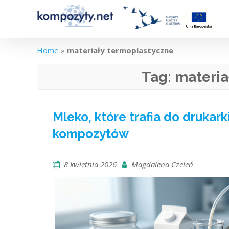
Skip
to
content
Home
»
materiały termoplastyczne
Tag:
materia
Mleko, które trafia do drukar
kompozytów
8 kwietnia 2026
Magdalena Czeleń