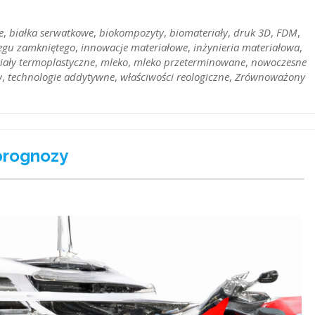
e
,
białka serwatkowe
,
biokompozyty
,
biomateriały
,
druk 3D
,
FDM
,
egu zamkniętego
,
innowacje materiałowe
,
inżynieria materiałowa
,
iały termoplastyczne
,
mleko
,
mleko przeterminowane
,
nowoczesne
w
,
technologie addytywne
,
właściwości reologiczne
,
Zrównoważony
prognozy