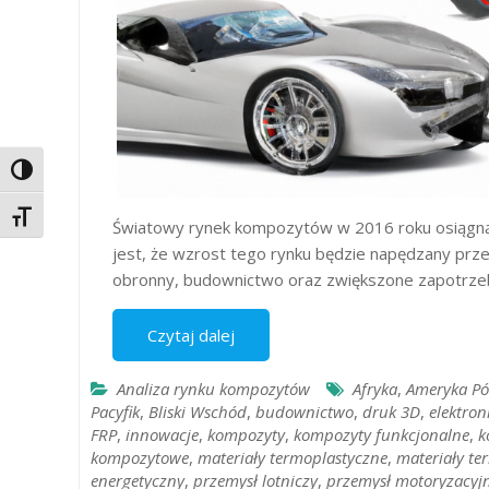
Toggle High Contrast
Toggle Font size
Światowy rynek kompozytów w 2016 roku osiągnął
jest, że wzrost tego rynku będzie napędzany przez
obronny, budownictwo oraz zwiększone zapotrzeb
Czytaj dalej
Analiza rynku kompozytów
Afryka
,
Ameryka Pó
Pacyfik
,
Bliski Wschód
,
budownictwo
,
druk 3D
,
elektron
FRP
,
innowacje
,
kompozyty
,
kompozyty funkcjonalne
,
k
kompozytowe
,
materiały termoplastyczne
,
materiały t
energetyczny
,
przemysł lotniczy
,
przemysł motoryzacyj