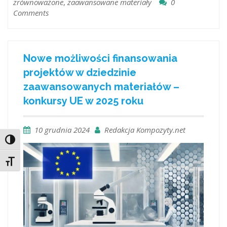
zrównoważone
,
zaawansowane materiały
0
Comments
Nowe możliwości finansowania
projektów w dziedzinie
zaawansowanych materiałów –
konkursy UE w 2025 roku
10 grudnia 2024
Redakcja Kompozyty.net
Toggle High Contrast
Toggle Font size