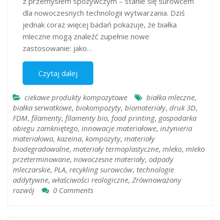
z przemysłem spożywczym – stanie się surowcem
dla nowoczesnych technologii wytwarzania. Dziś
jednak coraz więcej badań pokazuje, że białka
mleczne mogą znaleźć zupełnie nowe
zastosowanie: jako…
Czytaj dalej
ciekawe produkty kompozytowe
białka mleczne
,
białka serwatkowe
,
biokompozyty
,
biomateriały
,
druk 3D
,
FDM
,
filamenty
,
filamenty bio
,
food printing
,
gospodarka
obiegu zamkniętego
,
innowacje materiałowe
,
inżynieria
materiałowa
,
kazeina
,
kompozyty
,
materiały
biodegradowalne
,
materiały termoplastyczne
,
mleko
,
mleko
przeterminowane
,
nowoczesne materiały
,
odpady
mleczarskie
,
PLA
,
recykling surowców
,
technologie
addytywne
,
właściwości reologiczne
,
Zrównoważony
rozwój
0 Comments