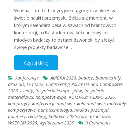
Wiosna i lato to tradycyjnie najgorętszy okres w
świecie nauki i przemysłu. Zbliża się moment, w
którym kalendarz pęka w szwach od branżowych
konferencji, a dla studentów, kół naukowych i
młodych badaczy to ostatni dzwonek, by złożyć
swoje projekty badawcze…
Czytaj dalej
konferencje
AMBRA 2026
,
badacz
,
biomateriały
,
druk 3D
,
ECCM22
,
Engineering Polymers and Composites
2026
,
eventy
,
inżynieria kompozytów
,
inżynieria
materiałowa
,
Kompozyt-expo
,
KOMPOZYT-EXPO 2026
,
kompozyty
,
konferencje naukowe
,
koła naukowe
,
materiały
kompozytowe
,
nanotechnologia
,
nauka i przemysł
,
polimery
,
recykling
,
SolMech 2026
,
targi branżowe
,
WSEPCM 2026
,
wydarzenia 2026
0 Comments