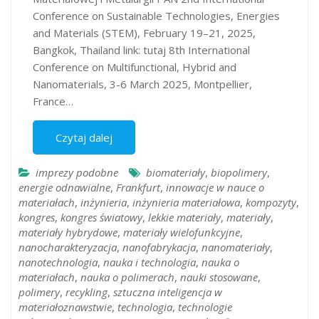
Conference on Sustainable Technologies, Energies
and Materials (STEM), February 19–21, 2025,
Bangkok, Thailand link: tutaj 8th International
Conference on Multifunctional, Hybrid and
Nanomaterials, 3-6 March 2025, Montpellier,
France…
Czytaj dalej
imprezy podobne
biomateriały
,
biopolimery
,
energie odnawialne
,
Frankfurt
,
innowacje w nauce o
materiałach
,
inżynieria
,
inżynieria materiałowa
,
kompozyty
,
kongres
,
kongres światowy
,
lekkie materiały
,
materiały
,
materiały hybrydowe
,
materiały wielofunkcyjne
,
nanocharakteryzacja
,
nanofabrykacja
,
nanomateriały
,
nanotechnologia
,
nauka i technologia
,
nauka o
materiałach
,
nauka o polimerach
,
nauki stosowane
,
polimery
,
recykling
,
sztuczna inteligencja w
materiałoznawstwie
,
technologia
,
technologie