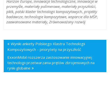
Horizon Europe
,
innowacje technologiczne
,
innowacje w
przemyśle
,
materiały polimerowe
,
materiały przyszłości
,
pktk
,
polski klaster technologii kompozytowych
,
projekty
badawcze
,
technologie kompozytowe
,
wsparcie dla MŚP
,
zaawansowane materiały
,
Zrównoważony rozwój
Wyniki ankiety Polskiego Klastra Technologii
Kompozytowych – priorytety na przyszłość
ExxonMobil rozszerza zastosowanie innowacyjnej
technologii przetwarzania prętów zbrojeniowych na
rynki globalne