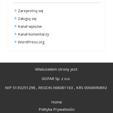
Zarejestruj się
Zaloguj się
Kanał wpisów
Kanał komentarzy
WordPress.org
Właścicielem strony jest:
GOFAR Sp. z o.o.
NIP 5130251298 , REGON 368081163 , KRS 0000690892
Home
Polityka Prywatności