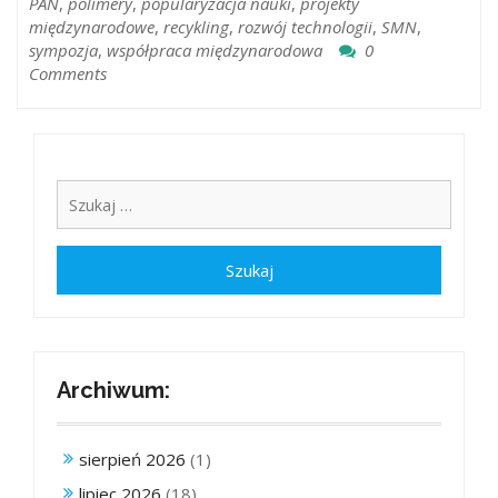
PAN
,
polimery
,
popularyzacja nauki
,
projekty
międzynarodowe
,
recykling
,
rozwój technologii
,
SMN
,
sympozja
,
współpraca międzynarodowa
0
Comments
Archiwum:
sierpień 2026
(1)
lipiec 2026
(18)