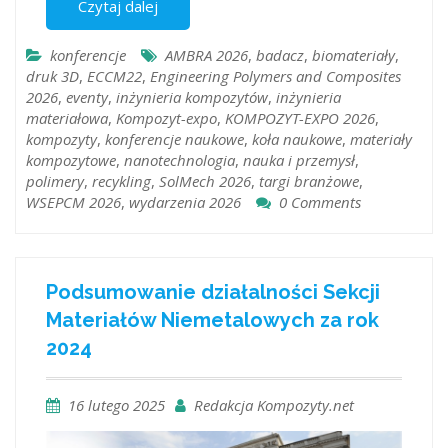
Czytaj dalej
konferencje
AMBRA 2026
,
badacz
,
biomateriały
,
druk 3D
,
ECCM22
,
Engineering Polymers and Composites
2026
,
eventy
,
inżynieria kompozytów
,
inżynieria
materiałowa
,
Kompozyt-expo
,
KOMPOZYT-EXPO 2026
,
kompozyty
,
konferencje naukowe
,
koła naukowe
,
materiały
kompozytowe
,
nanotechnologia
,
nauka i przemysł
,
polimery
,
recykling
,
SolMech 2026
,
targi branżowe
,
WSEPCM 2026
,
wydarzenia 2026
0 Comments
Podsumowanie działalności Sekcji
Materiałów Niemetalowych za rok
2024
16 lutego 2025
Redakcja Kompozyty.net