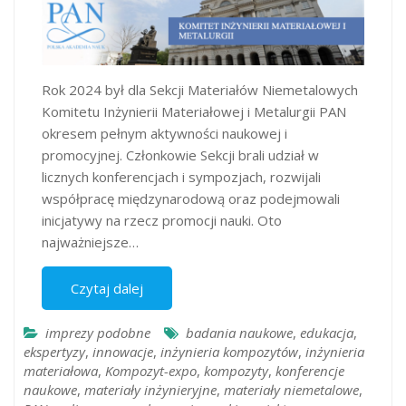
Rok 2024 był dla Sekcji Materiałów Niemetalowych
Komitetu Inżynierii Materiałowej i Metalurgii PAN
okresem pełnym aktywności naukowej i
promocyjnej. Członkowie Sekcji brali udział w
licznych konferencjach i sympozjach, rozwijali
współpracę międzynarodową oraz podejmowali
inicjatywy na rzecz promocji nauki. Oto
najważniejsze…
Czytaj dalej
imprezy podobne
badania naukowe
,
edukacja
,
ekspertyzy
,
innowacje
,
inżynieria kompozytów
,
inżynieria
materiałowa
,
Kompozyt-expo
,
kompozyty
,
konferencje
naukowe
,
materiały inżynieryjne
,
materiały niemetalowe
,