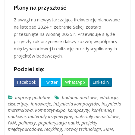
Plany na przyszłość
Z uwagi na niewystarczającą frekwencję planowane
na listopad 2024 r. zebranie Sekcji zostało
przesunięte na wiosnę 2025 r. Przewiduje się, że
przyszły rok przyniesie dalszy rozwój współpracy
międzynarodowej i realizację interdyscyplinarnych
projektów badawczych.
Podziel się:
Facebook
Twitter
WhatsApp
LinkedIn
imprezy podobne
badania naukowe
,
edukacja
,
ekspertyzy
,
innowacje
,
inżynieria kompozytów
,
inżynieria
materiałowa
,
Kompozyt-expo
,
kompozyty
,
konferencje
naukowe
,
materiały inżynieryjne
,
materiały niemetalowe
,
PAN
,
polimery
,
popularyzacja nauki
,
projekty
międzynarodowe
,
recykling
,
rozwój technologii
,
SMN
,