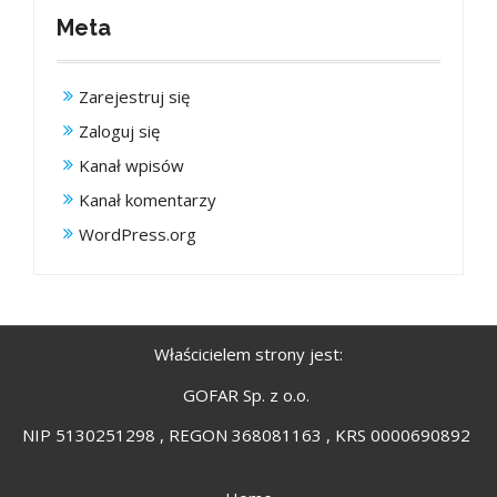
Meta
Zarejestruj się
Zaloguj się
Kanał wpisów
Kanał komentarzy
WordPress.org
Właścicielem strony jest:
GOFAR Sp. z o.o.
NIP 5130251298 , REGON 368081163 , KRS 0000690892