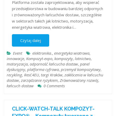
Platforma została zaprojektowana, aby wspierać
przedsiębiorstwa w budowaniu bardziej odpornych
i zrównoważonych łańcuchów dostaw, szczególnie
w sektorach takich jak lotnictwo, motoryzacja,
energetyka wiatrowa, elektronika i…
Czytaj dalej
Event
elektronika.
,
energetyka wiatrowa
,
innowacje
,
Kompozyt-expo
,
kompozyty
,
lotnictwo
,
motoryzacja
,
odporność łańcucha dostaw
,
panel
dyskusyjny
,
platforma cyfrowa
,
przemysł kompozytowy
,
recykling
,
ResC4EU
,
targi Kraków
,
zakłócenia w łańcuchu
dostaw
,
zarządzanie ryzykiem
,
Zrównoważony rozwój
,
łańcuch dostaw
0 Comments
CLICK-WATCH-TALK KOMPOZYT-