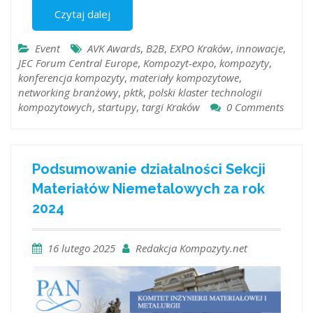
Czytaj dalej
Event
AVK Awards
,
B2B
,
EXPO Kraków
,
innowacje
,
JEC Forum Central Europe
,
Kompozyt-expo
,
kompozyty
,
konferencja kompozyty
,
materiały kompozytowe
,
networking branżowy
,
pktk
,
polski klaster technologii
kompozytowych
,
startupy
,
targi Kraków
0 Comments
Podsumowanie działalności Sekcji
Materiałów Niemetalowych za rok
2024
16 lutego 2025
Redakcja Kompozyty.net