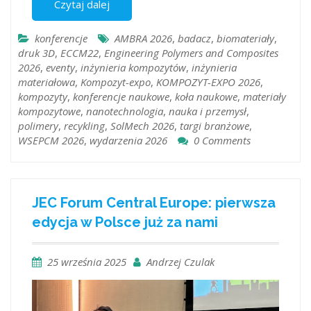
Czytaj dalej
konferencje
AMBRA 2026
,
badacz
,
biomateriały
,
druk 3D
,
ECCM22
,
Engineering Polymers and Composites
2026
,
eventy
,
inżynieria kompozytów
,
inżynieria
materiałowa
,
Kompozyt-expo
,
KOMPOZYT-EXPO 2026
,
kompozyty
,
konferencje naukowe
,
koła naukowe
,
materiały
kompozytowe
,
nanotechnologia
,
nauka i przemysł
,
polimery
,
recykling
,
SolMech 2026
,
targi branżowe
,
WSEPCM 2026
,
wydarzenia 2026
0 Comments
JEC Forum Central Europe: pierwsza
edycja w Polsce już za nami
25 września 2025
Andrzej Czulak