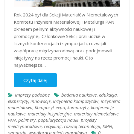
Rok 2024 był dla Sekcji Materiałów Niemetalowych
Komitetu Inżynierii Materiałowej i Metalurgii PAN
okresem pełnym aktywności naukowej i
promocyjnej. Członkowie Sekcji brali udział w
licznych konferencjach i sympozjach, rozwijali
współpracę międzynarodową oraz podejmowali
inicjatywy na rzecz promocji nauki. Oto
najważniejsze…
Czytaj dalej
imprezy podobne
badania naukowe
,
edukacja
,
ekspertyzy
,
innowacje
,
inżynieria kompozytów
,
inżynieria
materiałowa
,
Kompozyt-expo
,
kompozyty
,
konferencje
naukowe
,
materiały inżynieryjne
,
materiały niemetalowe
,
PAN
,
polimery
,
popularyzacja nauki
,
projekty
międzynarodowe
,
recykling
,
rozwój technologii
,
SMN
,
sympozja
,
współpraca międzynarodowa
0