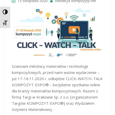
15 listopada 2020
Redakcja Kompozyty.net
Toggle High Contrast
Toggle Font size
Szanowni miłośnicy materiałów i technologii
kompozytowych, przed nami ważne wydarzenie –
już 17-18.11.2020 r. odbędzie CLICK-WATCH-TALK
KOMPOZYT-EXPO® – bezpłatne spotkania online
dla branży materiałów kompozytowych. Razem z
firmą Targi w Krakowie Sp. z o.o. [organizatorem
Targów KOMPOZYT-EXPO®] oraz Wydziałem
Inżynierii Materiałowej…