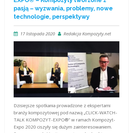
EXPO® – Kompozyty tworzone z
pasją – wyzwania, problemy, nowe
technologie, perspektywy
17 listopada 2020
Redakcja Kompozyty.net
Dzisiejsze spotkania prowadzone z ekspertami
branży kompozytowej pod nazwą „CLICK-WATCH-
TALK KOMPOZYT-EXPO®” w ramach Kompozyt-
Expo 2020 ciszyły się dużym zainteresowaniem.