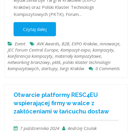
wydarzenia byli Targi w Krakowie (EXPO
Kraków) oraz Polski Klaster Technologii
Kompozytowych (PKTK). Forum…
Czytaj dalej
Event
AVK Awards
,
B2B
,
EXPO Kraków
,
innowacje
,
JEC Forum Central Europe
,
Kompozyt-expo
,
kompozyty
,
konferencja kompozyty
,
materiały kompozytowe
,
networking branżowy
,
pktk
,
polski klaster technologii
kompozytowych
,
startupy
,
targi Kraków
0 Comments
Otwarcie platformy RESC4EU
wspierającej firmy w walce z
zakłóceniami w łańcuchu dostaw
7 października 2024
Andrzej Czulak