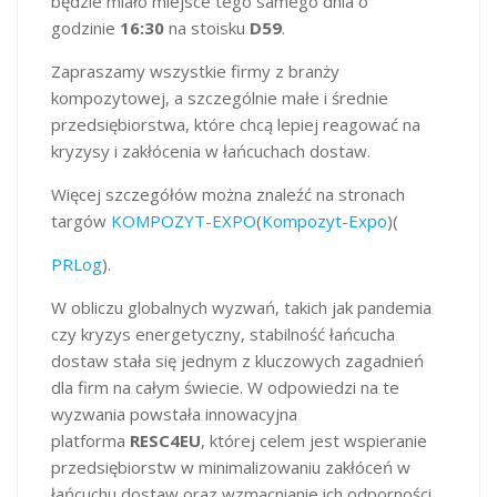
będzie miało miejsce tego samego dnia o
godzinie
16:30
na stoisku
D59
.
Zapraszamy wszystkie firmy z branży
kompozytowej, a szczególnie małe i średnie
przedsiębiorstwa, które chcą lepiej reagować na
kryzysy i zakłócenia w łańcuchach dostaw.
Więcej szczegółów można znaleźć na stronach
targów
KOMPOZYT-EXPO
​(
Kompozyt-Expo
)​(
PRLog
).
W obliczu globalnych wyzwań, takich jak pandemia
czy kryzys energetyczny, stabilność łańcucha
dostaw stała się jednym z kluczowych zagadnień
dla firm na całym świecie. W odpowiedzi na te
wyzwania powstała innowacyjna
platforma
RESC4EU
, której celem jest wspieranie
przedsiębiorstw w minimalizowaniu zakłóceń w
łańcuchu dostaw oraz wzmacnianie ich odporności