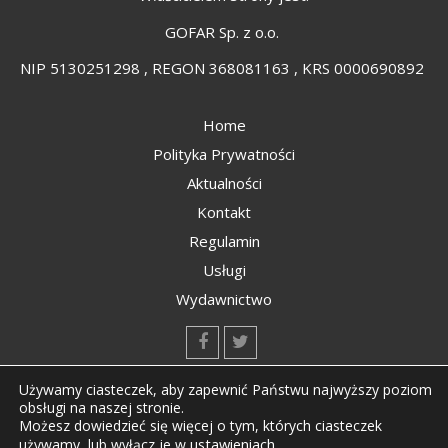
GOFAR Sp. z o.o.
NIP 5130251298 , REGON 368081163 , KRS 0000690892
Home
Polityka Prywatności
Aktualności
Kontakt
Regulamin
Usługi
Wydawnictwo
kontakt@kompozyty.net
Używamy ciasteczek, aby zapewnić Państwu najwyższy poziom
obsługi na naszej stronie.
Możesz dowiedzieć się więcej o tym, których ciasteczek
ustawieniach
.
używamy, lub wyłącz je w