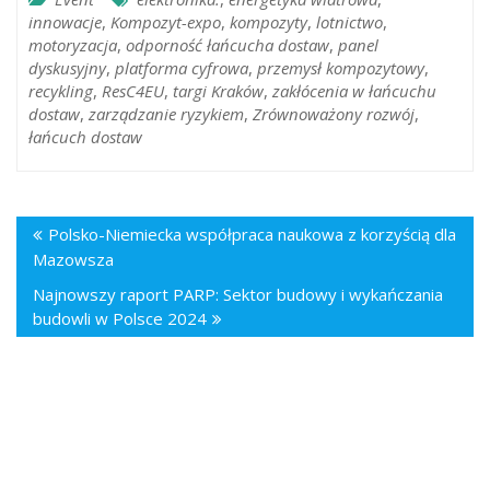
innowacje
,
Kompozyt-expo
,
kompozyty
,
lotnictwo
,
motoryzacja
,
odporność łańcucha dostaw
,
panel
dyskusyjny
,
platforma cyfrowa
,
przemysł kompozytowy
,
recykling
,
ResC4EU
,
targi Kraków
,
zakłócenia w łańcuchu
dostaw
,
zarządzanie ryzykiem
,
Zrównoważony rozwój
,
łańcuch dostaw
Polsko-Niemiecka współpraca naukowa z korzyścią dla
Mazowsza
Najnowszy raport PARP: Sektor budowy i wykańczania
budowli w Polsce 2024